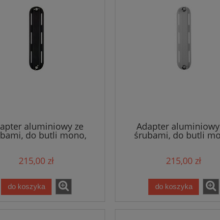
apter aluminiowy ze
Adapter aluminiowy
bami, do butli mono,
śrubami, do butli m
5cm 225g, czarny, krótki
7x30,5cm 225g, krótk
- Tecline
Tecline
215,00 zł
215,00 zł
do koszyka
do koszyka