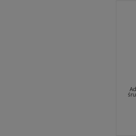
Ad
śru
7x