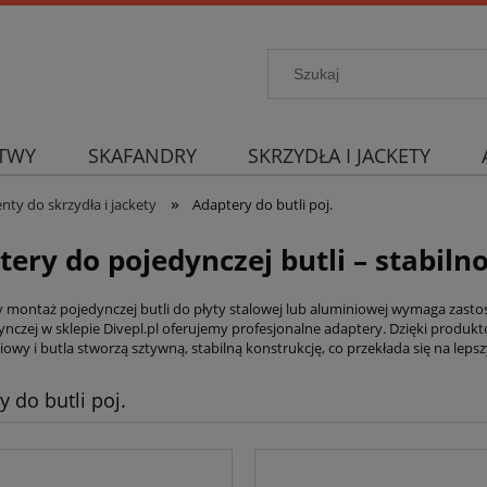
TWY
SKAFANDRY
SKRZYDŁA I JACKETY
»
y do skrzydła i jackety
Adaptery do butli poj.
tery do pojedynczej butli – stabil
 montaż pojedynczej butli do płyty stalowej lub aluminiowej wymaga zasto
dynczej w sklepie Divepl.pl oferujemy profesjonalne adaptery. Dzięki produ
owy i butla stworzą sztywną, stabilną konstrukcję, co przekłada się na lep
y do butli poj.