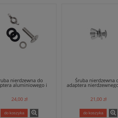
ruba nierdzewna do
Śruba nierdzewna 
ptera aluminiowego i
adaptera nierdzewneg
arbon (podkładki z
do butli mono
tworzywa)
24,00 zł
21,00 zł
do koszyka
do koszyka