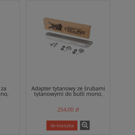
 za
Adapter tytanowy ze śrubami
ono,
tytanowymi do butli mono,
ine
7x30,5cm 223g - Tecline
254,00 zł
do koszyka