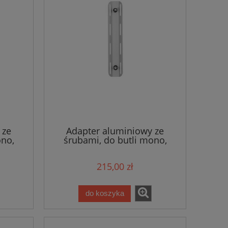
 ze
Adapter aluminiowy ze
ono,
śrubami, do butli mono,
i -
7x36cm 270g - Tecline
215,00 zł
do koszyka