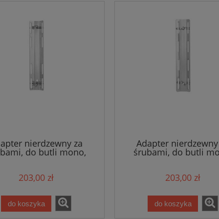
apter nierdzewny za
Adapter nierdzewny
bami, do butli mono,
śrubami, do butli m
35cm 445 g - Tecline
7x36cm 670g - Tecl
203,00 zł
203,00 zł
do koszyka
do koszyka