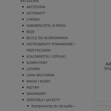
KATEGORIE
AKCESORIA
AUTOMATY
CHEMIA
KARABIŃCZYKI, D-RINGI
BOJE
BUTLE DO NURKOWANIA
INSTRUMENTY POMIAROWE /
PRZETACZARKI
KOŁOWROTKI i SZPULKI
KOMPUTERY
Ad
śru
LATARKI
7x30,
LINIA MILITARNA
MASKI I RURKI
PŁETWY
SKAFANDRY
SKRZYDŁA I JACKETY
Komponenty do skrzydła i