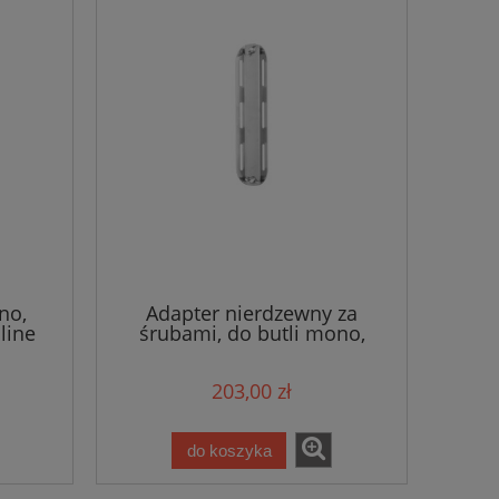
no,
Adapter nierdzewny za
line
śrubami, do butli mono,
7x30,5cm 560g, krótki -
Tecline
203,00 zł
do koszyka