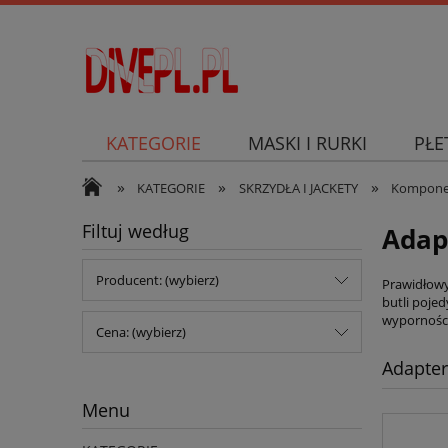
KATEGORIE
MASKI I RURKI
PŁE
»
»
»
SKUTER PODWODNY
KATEGORIE
SKRZYDŁA I JACKETY
Komponent
Filtuj według
Adap
Producent: (wybierz)
Prawidłowy
butli poje
wyporności
Cena: (wybierz)
Adapter
Menu