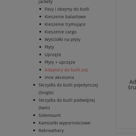
jackety
Pasy i obejmy do butli
Kieszenie balastowe
Kieszenie trymujące
Kieszenie cargo
Wyściółki na płyty
Płyty
Uprzęże
Płyty + uprzęże
Adaptery do butli poj.
Inne akcesoria
Ad
Skrzydla do butli pojedynczej
śru
7x36c
(Single)
Skrzydla do butli podwójnej
(twin)
Sidemount
Kamizelki wypornościowe
Rebreathery