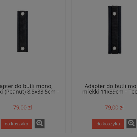
apter do butli mono,
Adapter do butli mo
i (Peanut) 8,5x33,5cm -
miękki 11x39cm - Tec
Tecline
79,00 zł
79,00 zł
do koszyka
do koszyka