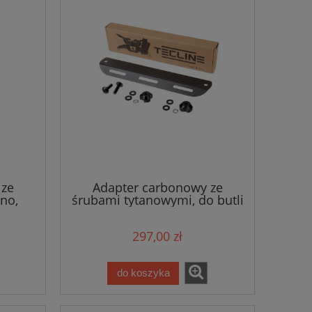
 ze
Adapter carbonowy ze
no,
śrubami tytanowymi, do butli
ine
mono, 7x30,5cm 115g -
Tecline
297,00 zł
do koszyka