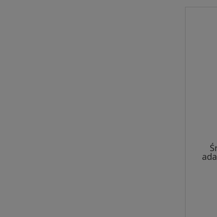
Ś
ada
C