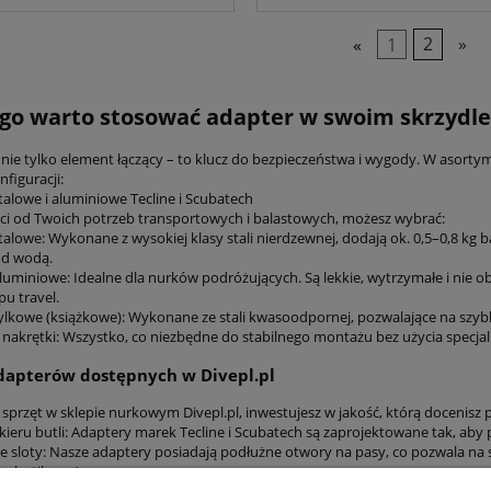
«
1
2
»
go warto stosować adapter w swoim skrzydle
 nie tylko element łączący – to klucz do bezpieczeństwa i wygody. W asor
figuracji:
talowe i aluminiowe Tecline i Scubatech
ci od Twoich potrzeb transportowych i balastowych, możesz wybrać:
talowe: Wykonane z wysokiej klasy stali nierdzewnej, dodają ok. 0,5–0,8 kg
od wodą.
uminiowe: Idealne dla nurków podróżujących. Są lekkie, wytrzymałe i nie ob
pu travel.
lkowe (książkowe): Wykonane ze stali kwasoodpornej, pozwalające na szybki
i nakrętki: Wszystko, co niezbędne do stabilnego montażu bez użycia specjal
dapterów dostępnych w Divepl.pl
 sprzęt w sklepie nurkowym Divepl.pl, inwestujesz w jakość, którą docenisz
kieru butli: Adaptery marek Tecline i Scubatech są zaprojektowane tak, aby 
e sloty: Nasze adaptery posiadają podłużne otwory na pasy, co pozwala na 
 plastikową).