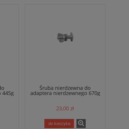
do
Śruba nierdzewna do
o 445g
adaptera nierdzewnego 670g
do butli mono
23,00 zł
do koszyka