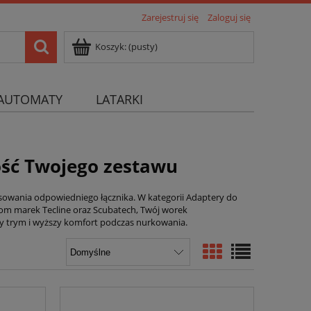
Zarejestruj się
Zaloguj się
Koszyk:
(pusty)
AUTOMATY
LATARKI
ność Twojego zestawu
sowania odpowiedniego łącznika. W kategorii Adaptery do
ktom marek Tecline oraz Scubatech, Twój worek
szy trym i wyższy komfort podczas nurkowania.