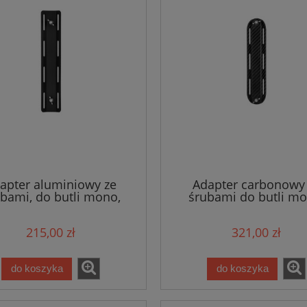
apter aluminiowy ze
Adapter carbonowy
bami, do butli mono,
śrubami do butli mo
m 270g, czarny - Tecline
7x30,5cm 115g - Tecl
215,00 zł
321,00 zł
do koszyka
do koszyka