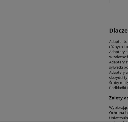
Dlacze
Adapter to
różnych kon
Adaptery s
W zależnoś
Adaptery s
sylwetki p
Adaptery al
skrzydeł ty
Śruby moty
Podkładki 
Zalety a
Wybierając
Ochrona la
Uniwersaln
stalową lub