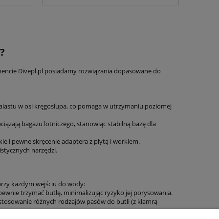
?
tymencie Divepl.pl posiadamy rozwiązania dopasowane do
 balastu w osi kręgosłupa, co pomaga w utrzymaniu poziomej
ciążają bagażu lotniczego, stanowiąc stabilną bazę dla
e i pewne skręcenie adaptera z płytą i workiem.
istycznych narzędzi.
 przy każdym wejściu do wody:
pewnie trzymać butlę, minimalizując ryzyko jej porysowania.
stosowanie różnych rodzajów pasów do butli (z klamrą