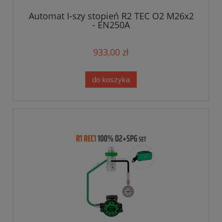
Automat I-szy stopień R2 TEC O2 M26x2
- EN250A
933,00 zł
do koszyka