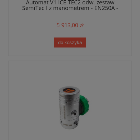
Automat V1 ICE TEC2 odw. zestaw
SemiTec I z manometrem - EN250A -
Military Line
5 913,00 zł
do koszyka