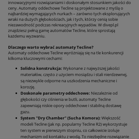
innowacyjnymi rozwiązaniami i doskonałym stosunkiem jakości do
ceny. Automaty oddechowe Tecline są projektowane z myślą o
najbardziej wymagających nurkach – zarówno tych eksplorujących
wraki na dużych głębokościach, jak i tych, którzy cenią sobie
niezawodność podczas rekreacyjnych wypadów. W divepl.pl
znajdziesz pełną gamę automatów Tecline, które sprostają
każdemu wyzwaniu.
Dlaczego warto wybrać automaty Tecline?
Automaty oddechowe Tecline wyróżniają się na tle konkurencji
kilkoma kluczowymi cechami:
Solidna konstrukcja:
Wykonane z najwyższej jakości
materiałów, często z użyciem mosiądzu i stali nierdzewnej,
są niezwykle odporne na uszkodzenia mechaniczne i
korozję.
Doskonałe parametry oddechowe:
Niezależnie od
głębokości czy ciśnienia w butli, automaty Tecline
zapewniają niskie opory oddechowe i stabilną dostawę
gazu.
System "Dry Chamber" (Sucha Komora):
Większość
modeli Tecline (jak np. popularny Tecline R2) wykorzystuje
ten system w pierwszym stopniu, co całkowicie izoluje
mechanizm od kontaktu z wodą. To niezbędne rozwiązanie