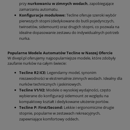
przy
nurkowaniu w zimnych wodach
, zapobiegające
zamarzaniu automatu.
Konfiguracje modułowe:
Tecline oferuje szeroki wybór
pierwszych stopni (dedykowane do butli pojedynczych,
twinsetów, sidemount) oraz drugich stopni, co pozwala na
idealne dopasowanie zestawu do indywidualnych potrzeb
nurka.
Popularne Modele Automatów Tecline w Naszej Ofercie
W divepl.pl oferujemy najpopularniejsze modele, które zdobyły
zaufanie nurków na całym świecie:
Tecline R2 ICE:
Legendarny model, synonim
niezawodności w ekstremalnie zimnych wodach. Idealny dla
nurków technicznych i jaskiniowych.
Tecline V1/V2:
Modele o wysokiej wydajności, często
wybierane do konfiguracji sidemount ze względu na
kompaktowy kształt i dedykowane ułożenie portów.
Tecline P: First/Second:
Lekkie i ergonomiczne drugie
stopnie, popularne w zestawach rekreacyjnych,
zapewniające komfortowy oddech.