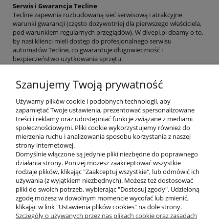
Serwis i Gwarancja Tecline
Tecline zapewnia rozbudowaną sieć serwisową i atrakcyjne
warunki gwarancji (często dożywotniej dla pierwszego właściciela,
pod warunkiem regularnych przeglądów). W divepl.pl dbamy o to,
by nasi klienci mieli dostęp do profesjonalnego serwisu
automatów Tecline, co gwarantuje długowieczność i
bezpieczeństwo użytkowania sprzętu.
Kup Automaty Tecline w divepl.pl
Szanujemy Twoją prywatność
Jeśli szukasz sprzętu, na którym możesz polegać w
najtrudniejszych warunkach, automaty Tecline są odpowiedzią na
Używamy plików cookie i podobnych technologii, aby
Twoje potrzeby. Zapraszamy do zapoznania się z naszą ofertą i
zapamiętać Twoje ustawienia, prezentować spersonalizowane
wyboru idealnego zestawu dla siebie. Postaw na polską jakość i
treści i reklamy oraz udostępniać funkcje związane z mediami
innowację!
społecznościowymi. Pliki cookie wykorzystujemy również do
mierzenia ruchu i analizowania sposobu korzystania z naszej
Automaty I stopnia znajdziesz
strony internetowej.
tu:
https://divepl.pl/pl/c/Pierwsze-stopnie/16
Domyślnie włączone są jedynie pliki niezbędne do poprawnego
działania strony. Poniżej możesz zaakceptować wszystkie
Automaty II stopnia znajdziesz tu:
https://divepl.pl/pl/c/Drugie-
rodzaje plików, klikając "Zaakceptuj wszystkie", lub odmówić ich
stopnie/25
używania (z wyjątkiem niezbędnych). Możesz też dostosować
pliki do swoich potrzeb, wybierając "Dostosuj zgody". Udzieloną
Zestawu Automatów znajdziesz tu
Zestawy TECLINE sklep
zgodę możesz w dowolnym momencie wycofać lub zmienić,
nurkowy DIVEPL.PL
klikając w link "Ustawienia plików cookies" na dole strony.
Szczegóły o używanych przez nas plikach cookie oraz zasadach