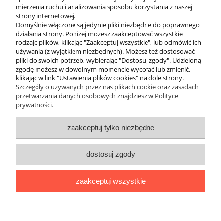
Konserwacja skafandrów: Szampony do neoprenu usuwające sól i
mierzenia ruchu i analizowania sposobu korzystania z naszej
zapachy oraz woski i smary do suwaków w suchych skafandrach.
strony internetowej.
Serwis i naprawa: Smary silikonowe do o-ringów oraz legendarne
Domyślnie włączone są jedynie pliki niezbędne do poprawnego
kleje Aquasure do szybkich napraw.
działania strony. Poniżej możesz zaakceptować wszystkie
rodzaje plików, klikając "Zaakceptuj wszystkie", lub odmówić ich
używania (z wyjątkiem niezbędnych). Możesz też dostosować
Regularne stosowanie profesjonalnej chemii to inwestycja, która
pliki do swoich potrzeb, wybierając "Dostosuj zgody". Udzieloną
zwraca się w postaci bezawaryjnego działania sprzętu przez wiele
zgodę możesz w dowolnym momencie wycofać lub zmienić,
lat.
klikając w link "Ustawienia plików cookies" na dole strony.
Szczegóły o używanych przez nas plikach cookie oraz zasadach
przetwarzania danych osobowych znajdziesz w Polityce
prywatności.
O nas
zaakceptuj tylko niezbędne
Obsługa klienta
dostosuj zgody
Pomoc
zaakceptuj wszystkie
Moje konto
pokaż pełną wersję strony