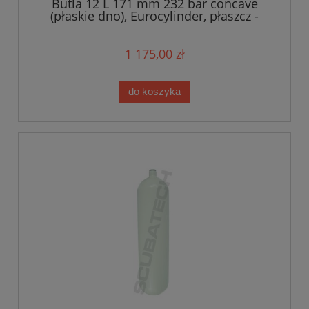
Butla 12 L 171 mm 232 bar concave
(płaskie dno), Eurocylinder, płaszcz -
biała - TECLINE
1 175,00 zł
do koszyka