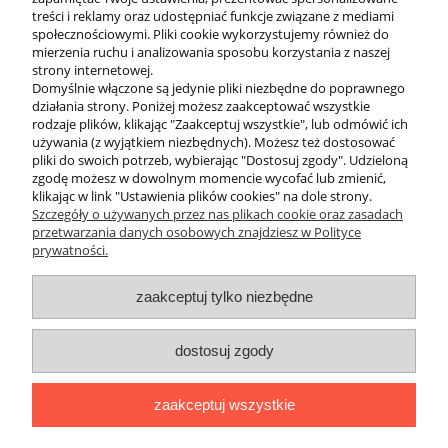
treści i reklamy oraz udostępniać funkcje związane z mediami
Bezpieczeństwo i serwis
społecznościowymi. Pliki cookie wykorzystujemy również do
mierzenia ruchu i analizowania sposobu korzystania z naszej
Wszystkie butle stalowe w naszym sklepie są fabrycznie nowe i
strony internetowej.
posiadają aktualną legalizację oraz certyfikat CE. Sprzedajemy je w
Domyślnie włączone są jedynie pliki niezbędne do poprawnego
komplecie z precyzyjnymi zaworami nurkowymi oraz gumowymi
działania strony. Poniżej możesz zaakceptować wszystkie
stopami, które stabilizują butlę w pionie i chronią podłoże.
rodzaje plików, klikając "Zaakceptuj wszystkie", lub odmówić ich
Pamiętaj, że regularny przegląd wizualny i czystość tlenowa butli to
używania (z wyjątkiem niezbędnych). Możesz też dostosować
klucz do bezpiecznej eksploatacji. Wybierając butle w DIVEPL, masz
pliki do swoich potrzeb, wybierając "Dostosuj zgody". Udzieloną
pewność, że otrzymujesz sprzęt gotowy do nabicia i wejścia pod
zgodę możesz w dowolnym momencie wycofać lub zmienić,
wodę.
klikając w link "Ustawienia plików cookies" na dole strony.
Szczegóły o używanych przez nas plikach cookie oraz zasadach
przetwarzania danych osobowych znajdziesz w Polityce
prywatności.
O nas
zaakceptuj tylko niezbędne
Obsługa klienta
dostosuj zgody
Pomoc
zaakceptuj wszystkie
Moje konto