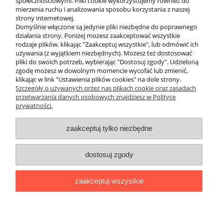
Szeroka paleta kolorów i długości
społecznościowymi. Pliki cookie wykorzystujemy również do
mierzenia ruchu i analizowania sposobu korzystania z naszej
strony internetowej.
W ofercie posiadamy węże Miflex w różnych kolorach (m.in.
Domyślnie włączone są jedynie pliki niezbędne do poprawnego
czarny, niebieski, żółty, różowy), co pozwala na łatwą
działania strony. Poniżej możesz zaakceptować wszystkie
personalizację sprzętu i szybką identyfikację poszczególnych
rodzaje plików, klikając "Zaakceptuj wszystkie", lub odmówić ich
przewodów w konfiguracji. Bez względu na to, czy potrzebujesz
używania (z wyjątkiem niezbędnych). Możesz też dostosować
krótkiego węża HP do konsoli, czy długiego węża do zestawu
pliki do swoich potrzeb, wybierając "Dostosuj zgody". Udzieloną
technicznego, Miflex z Divepl.pl to wybór, który docenisz już
zgodę możesz w dowolnym momencie wycofać lub zmienić,
podczas pierwszego zanurzenia.
klikając w link "Ustawienia plików cookies" na dole strony.
Szczegóły o używanych przez nas plikach cookie oraz zasadach
przetwarzania danych osobowych znajdziesz w Polityce
prywatności.
O nas
zaakceptuj tylko niezbędne
Obsługa klienta
dostosuj zgody
Pomoc
zaakceptuj wszystkie
Moje konto
pokaż pełną wersję strony