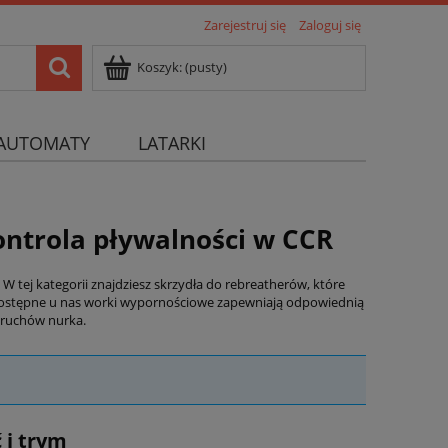
Zarejestruj się
Zaloguj się
Koszyk:
(pusty)
AUTOMATY
LATARKI
ontrola pływalności w CCR
 tej kategorii znajdziesz skrzydła do rebreatherów, które
ostępne u nas worki wypornościowe zapewniają odpowiednią
m ruchów nurka.
 i trym