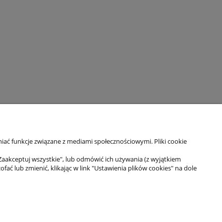
iać funkcje związane z mediami społecznościowymi. Pliki cookie
Zaakceptuj wszystkie", lub odmówić ich używania (z wyjątkiem
 lub zmienić, klikając w link "Ustawienia plików cookies" na dole
Moje konto
Twoje zamówienia
Ustawienia konta
Ulubione