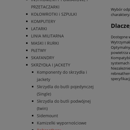
PRZETACZARKI
Wybór odpo
KOŁOWROTKI i SZPULKI
charaktery
KOMPUTERY
Dlacze
LATARKI
LINIA MILITARNA
Dostępne w
Wytrzymała
MASKI I RURKI
Optymalny 
PŁETWY
powietrza w
SKAFANDRY
Kompatybil
systemach
SKRZYDŁA I JACKETY
Niezależni
Komponenty do skrzydła i
rebreather
specyfikac
jackety
Skrzydla do butli pojedynczej
(Single)
Skrzydla do butli podwójnej
(twin)
Sidemount
Kamizelki wypornościowe