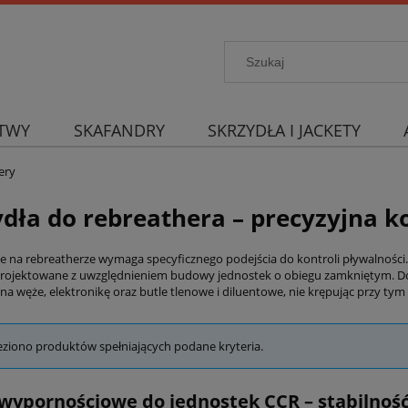
TWY
SKAFANDRY
SKRZYDŁA I JACKETY
ery
ydła do rebreathera – precyzyjna k
 na rebreatherze wymaga specyficznego podejścia do kontroli pływalności. W
projektowane z uwzględnieniem budowy jednostek o obiegu zamkniętym. D
na węże, elektronikę oraz butle tlenowe i diluentowe, nie krępując przy ty
eziono produktów spełniających podane kryteria.
wypornościowe do jednostek CCR – stabilność