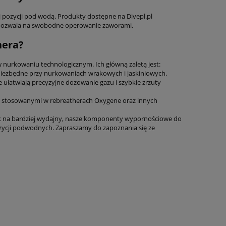
 pozycji pod wodą. Produkty dostępne na Divepl.pl
raz pozwala na swobodne operowanie zaworami.
hera?
 nurkowaniu technologicznym. Ich główną zaletą jest:
 niezbędne przy nurkowaniach wrakowych i jaskiniowych.
 ułatwiają precyzyjne dozowanie gazu i szybkie zrzuty
mi stosowanymi w rebreatherach Oxygene oraz innych
rek na bardziej wydajny, nasze komponenty wypornościowe do
zycji podwodnych. Zapraszamy do zapoznania się ze