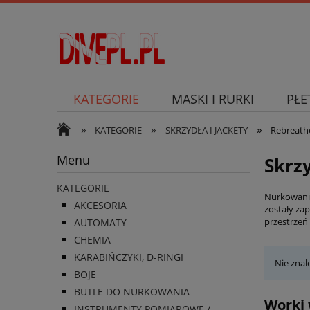
KATEGORIE
MASKI I RURKI
PŁE
»
»
»
SKUTER PODWODNY
KATEGORIE
SKRZYDŁA I JACKETY
Rebreath
Menu
Skrz
KATEGORIE
Nurkowanie
AKCESORIA
zostały za
przestrzeń 
AUTOMATY
CHEMIA
KARABIŃCZYKI, D-RINGI
Nie znal
BOJE
BUTLE DO NURKOWANIA
Worki 
INSTRUMENTY POMIAROWE /