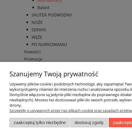
Rebreathery
Balast
SKUTER PODWODNY
NOŻE
SERWIS
WĘŻE
PO NURKOWANIU
Nowości
Promocje
Szanujemy Twoją prywatność
Używamy plików cookie i podobnych technologii, aby zapamiętać Twoje
wykorzystujemy również do mierzenia ruchu i analizowania sposobu ko
Domyślnie włączone są jedynie pliki niezbędne do poprawnego działani
niezbędnych). Możesz też dostosować pliki do swoich potrzeb, wybier
O nas
Obsługa kl
strony.
Szczegóły o używanych przez nas plikach cookie oraz zasadach przetw
Kontakt i dane firmy
Metody pła
zaakceptuj tylko niezbędne
dostosuj zgody
zaakceptu
O firmie
Czas i kosz
Czas realiz