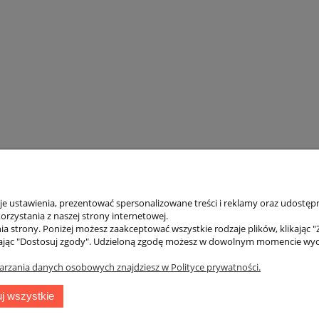
 ustawienia, prezentować spersonalizowane treści i reklamy oraz udostępn
rzystania z naszej strony internetowej.
a strony. Poniżej możesz zaakceptować wszystkie rodzaje plików, klikając "
ając "Dostosuj zgody". Udzieloną zgodę możesz w dowolnym momencie wycofać
ienta
Pomoc
arzania danych osobowych znajdziesz w Polityce prywatności.
tności
Linki
j wszystkie
ty dostawy
Regulamin sklepu
acji zamówienia
Polityka prywatności