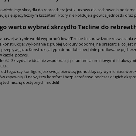
wiedniego skrzydła do rebreathera jest kluczowy dla zachowania poziomej
zują się specyficznym kształtem, który nie koliduje z głowicą jednostki o
go warto wybrać skrzydło Tecline do rebreat
 naszej witrynie worki wypornościowe Tecline to sprawdzone rozwiązania w
 konstrukcja: Wykonanie z grubiej Cordury odpornej na przetarcia, co jest
przepływ gazu: Konstrukcja typu donut lub specjalnie profilowane pęcherze
 każdej pozycji.
ność: Skrzydła te idealnie współpracują z ramami aluminiowymi i stalowy
 CCR.
e od tego, czy konfigurujesz swoją pierwszą jednostkę, czy wymieniasz wo
ów zapewnią Ci najwyższy komfort i bezpieczeństwo podczas długich ekspo
ją techniczną dostępnych modeli!