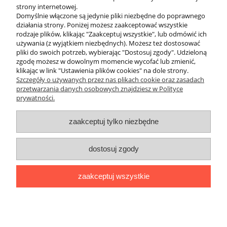
strony internetowej.
Domyślnie włączone są jedynie pliki niezbędne do poprawnego
działania strony. Poniżej możesz zaakceptować wszystkie
rodzaje plików, klikając "Zaakceptuj wszystkie", lub odmówić ich
używania (z wyjątkiem niezbędnych). Możesz też dostosować
pliki do swoich potrzeb, wybierając "Dostosuj zgody". Udzieloną
zgodę możesz w dowolnym momencie wycofać lub zmienić,
klikając w link "Ustawienia plików cookies" na dole strony.
Szczegóły o używanych przez nas plikach cookie oraz zasadach
przetwarzania danych osobowych znajdziesz w Polityce
prywatności.
O nas
zaakceptuj tylko niezbędne
Obsługa klienta
dostosuj zgody
Pomoc
zaakceptuj wszystkie
Moje konto
pokaż pełną wersję strony