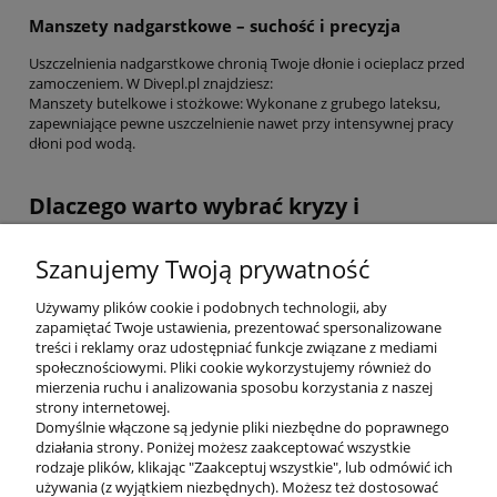
Manszety nadgarstkowe – suchość i precyzja
Uszczelnienia nadgarstkowe chronią Twoje dłonie i ocieplacz przed
zamoczeniem. W Divepl.pl znajdziesz:
Manszety butelkowe i stożkowe: Wykonane z grubego lateksu,
zapewniające pewne uszczelnienie nawet przy intensywnej pracy
dłoni pod wodą.
Dlaczego warto wybrać kryzy i
manszety w naszym sklepie?
Szanujemy Twoją prywatność
Kupując akcesoria do skafandrów suchych w Divepl.pl, masz
pewność, że otrzymujesz sprzęt najwyższej klasy:
Używamy plików cookie i podobnych technologii, aby
Kompatybilność: Oferujemy uszczelnienia pasujące do
zapamiętać Twoje ustawienia, prezentować spersonalizowane
najpopularniejszych systemów pierścieniowych na rynku.
treści i reklamy oraz udostępniać funkcje związane z mediami
Różnorodność rozmiarów: Posiadamy rozmiary dopasowane do
społecznościowymi. Pliki cookie wykorzystujemy również do
każdej budowy ciała, od drobnych nadgarstków po szerokie
mierzenia ruchu i analizowania sposobu korzystania z naszej
obwody szyi.
strony internetowej.
Wsparcie ekspertów: Jeśli nie jesteś pewien, jak dociąć nową kryzę
Domyślnie włączone są jedynie pliki niezbędne do poprawnego
lub czy dany model pasuje do Twojego skafandra – nasi specjaliści
działania strony. Poniżej możesz zaakceptować wszystkie
służą profesjonalną poradą.
rodzaje plików, klikając "Zaakceptuj wszystkie", lub odmówić ich
używania (z wyjątkiem niezbędnych). Możesz też dostosować
Zadbaj o swoje bezpieczeństwo i komfort termiczny. Wybierz