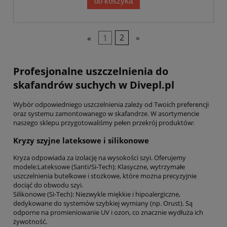
do koszyka
«
1
2
»
Profesjonalne uszczelnienia do
skafandrów suchych w Divepl.pl
Wybór odpowiedniego uszczelnienia zależy od Twoich preferencji
oraz systemu zamontowanego w skafandrze. W asortymencie
naszego sklepu przygotowaliśmy pełen przekrój produktów:
Kryzy szyjne lateksowe i silikonowe
Kryza odpowiada za izolację na wysokości szyi. Oferujemy
modele:Lateksowe (Santi/Si-Tech): Klasyczne, wytrzymałe
uszczelnienia butelkowe i stożkowe, które można precyzyjnie
dociąć do obwodu szyi.
Silikonowe (Si-Tech): Niezwykle miękkie i hipoalergiczne,
dedykowane do systemów szybkiej wymiany (np. Orust). Są
odporne na promieniowanie UV i ozon, co znacznie wydłuża ich
żywotność.