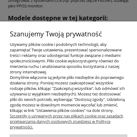
zintegrować z systemami CCR (np. poprzez złącze Fischer), działając
jako PPO2 monitor.
Modele dostępne w tej kategorii:
W sklepie Divepl.pl znajdziesz flagowe produkty kanadyjskiego
Szanujemy Twoją prywatność
producenta:
Shearwater Perdix 2: Obecnie najbardziej zaawansowany
Używamy plików cookie i podobnych technologii, aby
komputer nurkowy w formie klasycznego, płaskiego
zapamiętać Twoje ustawienia, prezentować spersonalizowane
"nadgarstkowca". Obsługuje konfiguracje Open Circuit (OC) i
treści i reklamy oraz udostępniać funkcje związane z mediami
Closed Circuit (CC), posiada wzmocnioną tytanową ramę i
społecznościowymi. Pliki cookie wykorzystujemy również do
bezprzewodową integrację ciśnieniową (Air integration).
mierzenia ruchu i analizowania sposobu korzystania z naszej
Shearwater Teric: Potężny komputer w formie eleganckiego
strony internetowej.
zegarka. Oferuje pełną funkcjonalność Perdixa w kompaktowej,
Domyślnie włączone są jedynie pliki niezbędne do poprawnego
stylowej obudowie z szafirowym szkiełkiem i możliwością
działania strony. Poniżej możesz zaakceptować wszystkie
personalizacji kolorów.
rodzaje plików, klikając "Zaakceptuj wszystkie", lub odmówić ich
Akcesoria Shearwater: Oferujemy również dedykowane ładowarki,
używania (z wyjątkiem niezbędnych). Możesz też dostosować
paski zapasowe, sprężynki do baterii oraz transmitery (nadajniki
pliki do swoich potrzeb, wybierając "Dostosuj zgody". Udzieloną
ciśnienia) do integracji gazowej.
zgodę możesz w dowolnym momencie wycofać lub zmienić,
klikając w link "Ustawienia plików cookies" na dole strony.
Szczegóły o używanych przez nas plikach cookie oraz zasadach
przetwarzania danych osobowych znajdziesz w Polityce
prywatności.
O nas