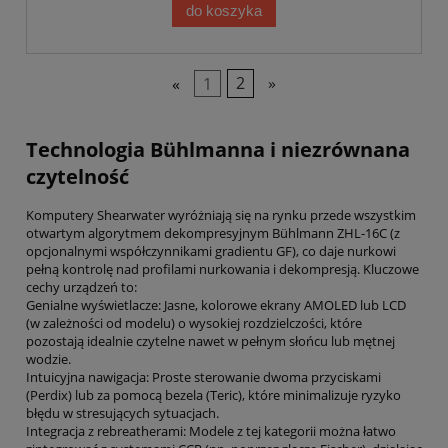
do koszyka
«
1
2
»
Technologia Bühlmanna i niezrównana
czytelność
Komputery Shearwater wyróżniają się na rynku przede wszystkim
otwartym algorytmem dekompresyjnym Bühlmann ZHL-16C (z
opcjonalnymi współczynnikami gradientu GF), co daje nurkowi
pełną kontrolę nad profilami nurkowania i dekompresją. Kluczowe
cechy urządzeń to:
Genialne wyświetlacze: Jasne, kolorowe ekrany AMOLED lub LCD
(w zależności od modelu) o wysokiej rozdzielczości, które
pozostają idealnie czytelne nawet w pełnym słońcu lub mętnej
wodzie.
Intuicyjna nawigacja: Proste sterowanie dwoma przyciskami
(Perdix) lub za pomocą bezela (Teric), które minimalizuje ryzyko
błędu w stresujących sytuacjach.
Integracja z rebreatherami: Modele z tej kategorii można łatwo