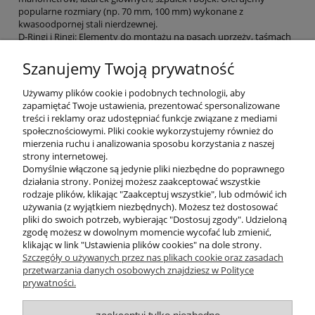
popularne rozmiary (np. 70 mm, 100 mm) wykonane z
kwasoodpornej stali nierdzewnej.
D-Ringi i Ringi: Elementy do montażu na pasach uprzęży, taśmach
naramiennych i pasach balastowych. Służą jako punkty
mocowania dla butli, stage'y czy akcesoriów.
Szanujemy Twoją prywatność
Ringi typu Bungee (Ringi gumowe): Elastyczne rozwiązania do
montażu zapasowych automatów, komputerów nurkowych na
Używamy plików cookie i podobnych technologii, aby
nadgarstku, czy jako element uprzęży sidemount.
zapamiętać Twoje ustawienia, prezentować spersonalizowane
Klamry i Przelotki: Inne drobne elementy do regulacji i
treści i reklamy oraz udostępniać funkcje związane z mediami
personalizacji pasów.
społecznościowymi. Pliki cookie wykorzystujemy również do
mierzenia ruchu i analizowania sposobu korzystania z naszej
Zbuduj niezawodny system mocowania
strony internetowej.
z Divepl.pl!
Domyślnie włączone są jedynie pliki niezbędne do poprawnego
działania strony. Poniżej możesz zaakceptować wszystkie
rodzaje plików, klikając "Zaakceptuj wszystkie", lub odmówić ich
Wszystkie nasze produkty, od małych przelotek po duże
używania (z wyjątkiem niezbędnych). Możesz też dostosować
karabińczyki Tecline czy Scubatech, charakteryzują się najwyższą
pliki do swoich potrzeb, wybierając "Dostosuj zgody". Udzieloną
jakością wykonania i gładkim wykończeniem, które nie niszczy
zgodę możesz w dowolnym momencie wycofać lub zmienić,
taśm.
klikając w link "Ustawienia plików cookies" na dole strony.
Szczegóły o używanych przez nas plikach cookie oraz zasadach
przetwarzania danych osobowych znajdziesz w Polityce
prywatności.
O nas