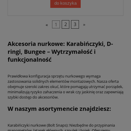
do koszyka
«
1
2
3
»
Akcesoria nurkowe: Karabińczyki, D-
ringi, Bungee – Wytrzymałość i
funkcjonalność
Prawidłowa konfiguracja sprzętu nurkowego wymaga
zastosowania solidnych elementów montażowych. Nasza oferta
obejmuje szeroki zakres okuć, które pomagają utrzymać porządek,
minimalizują ryzyko zahaczenia o wrak czy jaskinię oraz zapewniają
szybki dostęp do akcesoriów.
W naszym asortymencie znajdziesz:
Karabińczyki nurkowe (Bolt Snaps): Niezbędne do przypinania
manometrów, latarek głównych, szpulek i bojek. Oferujemy