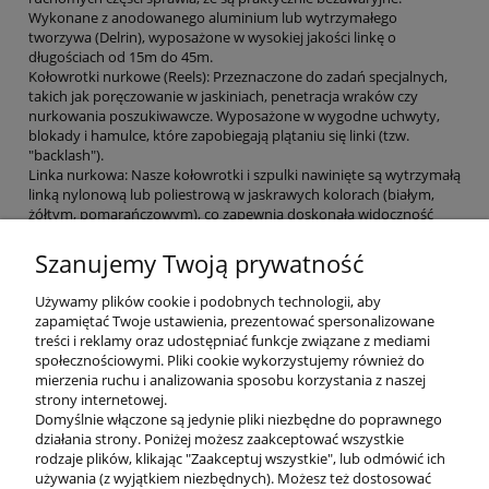
Wykonane z anodowanego aluminium lub wytrzymałego
tworzywa (Delrin), wyposażone w wysokiej jakości linkę o
długościach od 15m do 45m.
Kołowrotki nurkowe (Reels): Przeznaczone do zadań specjalnych,
takich jak poręczowanie w jaskiniach, penetracja wraków czy
nurkowania poszukiwawcze. Wyposażone w wygodne uchwyty,
blokady i hamulce, które zapobiegają plątaniu się linki (tzw.
"backlash").
Linka nurkowa: Nasze kołowrotki i szpulki nawinięte są wytrzymałą
linką nylonową lub poliestrową w jaskrawych kolorach (białym,
żółtym, pomarańczowym), co zapewnia doskonałą widoczność
pod wodą.
Karabińczyki Double Enders: Większość naszych szpulek
Szanujemy Twoją prywatność
dostarczana jest w zestawie z dwustronnym karabińczykiem ze
stali nierdzewnej, co pozwala na natychmiastowe użycie sprzętu
Używamy plików cookie i podobnych technologii, aby
po wyjęciu z pudełka.
zapamiętać Twoje ustawienia, prezentować spersonalizowane
treści i reklamy oraz udostępniać funkcje związane z mediami
Zalety profesjonalnego sprzętu z
społecznościowymi. Pliki cookie wykorzystujemy również do
Divepl.pl:
mierzenia ruchu i analizowania sposobu korzystania z naszej
strony internetowej.
Domyślnie włączone są jedynie pliki niezbędne do poprawnego
Stawiamy na konstrukcje odporne na korozję i działanie słonej
działania strony. Poniżej możesz zaakceptować wszystkie
wody. Nasze kołowrotki są zaprojektowane tak, aby można było je
rodzaje plików, klikając "Zaakceptuj wszystkie", lub odmówić ich
obsługiwać nawet w grubych rękawicach nurkowych, co jest
używania (z wyjątkiem niezbędnych). Możesz też dostosować
kluczowe w zimnych wodach.