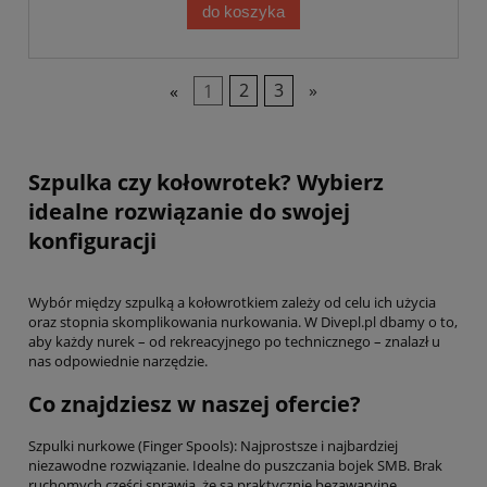
do koszyka
«
1
2
3
»
Szpulka czy kołowrotek? Wybierz
idealne rozwiązanie do swojej
konfiguracji
Wybór między szpulką a kołowrotkiem zależy od celu ich użycia
oraz stopnia skomplikowania nurkowania. W Divepl.pl dbamy o to,
aby każdy nurek – od rekreacyjnego po technicznego – znalazł u
nas odpowiednie narzędzie.
Co znajdziesz w naszej ofercie?
Szpulki nurkowe (Finger Spools): Najprostsze i najbardziej
niezawodne rozwiązanie. Idealne do puszczania bojek SMB. Brak
ruchomych części sprawia, że są praktycznie bezawaryjne.