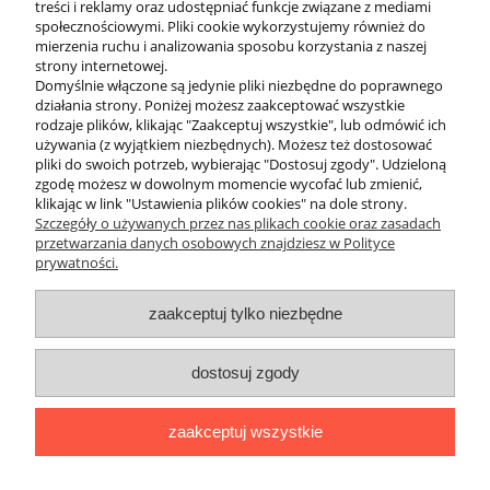
treści i reklamy oraz udostępniać funkcje związane z mediami
Systemy uprzęży: DIR i Comfort
społecznościowymi. Pliki cookie wykorzystujemy również do
mierzenia ruchu i analizowania sposobu korzystania z naszej
Dopasuj sposób mocowania butli do swoich preferencji:
strony internetowej.
Uprząż klasyczna (DIR): Wykonana z jednego kawałka sztywnej
Domyślnie włączone są jedynie pliki niezbędne do poprawnego
taśmy, bez zbędnych klamer. To wybór nurków ceniących
działania strony. Poniżej możesz zaakceptować wszystkie
minimalizm i najwyższą niezawodność pod wodą.
rodzaje plików, klikając "Zaakceptuj wszystkie", lub odmówić ich
Uprząż regulowana (Comfort): Wyposażona w klamry szybkiego
używania (z wyjątkiem niezbędnych). Możesz też dostosować
wypięcia, co ułatwia zdejmowanie zestawu na powierzchni. Idealna
pliki do swoich potrzeb, wybierając "Dostosuj zgody". Udzieloną
dla osób nurkujących rekreacyjnie, które często zmieniają grubość
zgodę możesz w dowolnym momencie wycofać lub zmienić,
ocieplacza pod skafandrem.
klikając w link "Ustawienia plików cookies" na dole strony.
Szczegóły o używanych przez nas plikach cookie oraz zasadach
przetwarzania danych osobowych znajdziesz w Polityce
prywatności.
O nas
zaakceptuj tylko niezbędne
Obsługa klienta
dostosuj zgody
Pomoc
zaakceptuj wszystkie
Moje konto