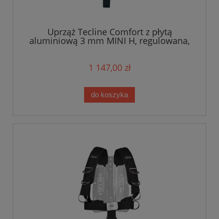
Uprząż Tecline Comfort z płytą
aluminiową 3 mm MINI H, regulowana,
taśma miękka - waga 1,28 kg
1 147,00 zł
do koszyka