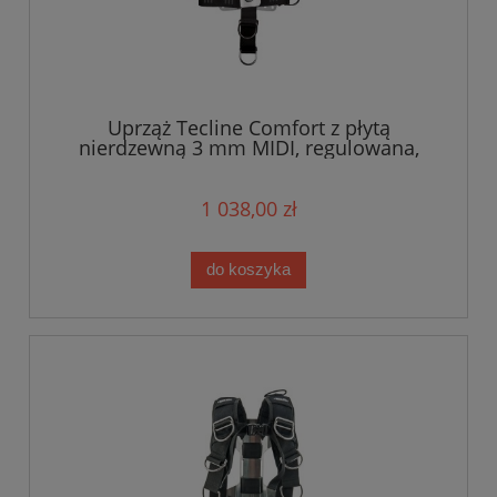
Uprząż Tecline Comfort z płytą
nierdzewną 3 mm MIDI, regulowana,
taśma miękka "E"
1 038,00 zł
do koszyka