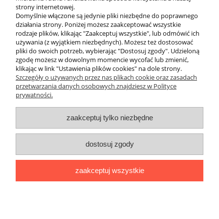
dopasowuje się do różnych kształtów twarzy, zapobiegając
strony internetowej.
przeciekaniu. Wybierając maskę dwuszybową, zwróć uwagę na
Domyślnie włączone są jedynie pliki niezbędne do poprawnego
system klamer oraz rodzaj paska – nowoczesne rozwiązania
działania strony. Poniżej możesz zaakceptować wszystkie
pozwalają na regulację nawet w grubych rękawicach nurkowych.
rodzaje plików, klikając "Zaakceptuj wszystkie", lub odmówić ich
Nie wiesz, który model wybrać? Skontaktuj się z naszym zespołem
używania (z wyjątkiem niezbędnych). Możesz też dostosować
ekspertów w Divepl.pl – pomożemy Ci dopasować maskę, która
pliki do swoich potrzeb, wybierając "Dostosuj zgody". Udzieloną
zapewni Ci maksymalny komfort podczas każdej podwodnej
zgodę możesz w dowolnym momencie wycofać lub zmienić,
przygody.
klikając w link "Ustawienia plików cookies" na dole strony.
Szczegóły o używanych przez nas plikach cookie oraz zasadach
przetwarzania danych osobowych znajdziesz w Polityce
prywatności.
O nas
zaakceptuj tylko niezbędne
Obsługa klienta
dostosuj zgody
Pomoc
zaakceptuj wszystkie
Moje konto
pokaż pełną wersję strony