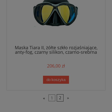
Maska Tiara II, żółte szkło rozjaśniające,
anty-fog, czarny silikon, czarno-srebrna
ramka
206,00 zł
do koszyka
«
1
2
»