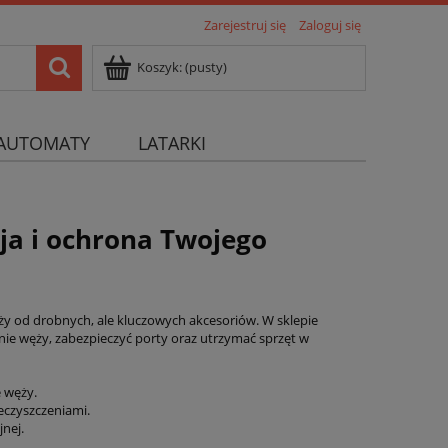
Zarejestruj się
Zaloguj się
Koszyk:
(pusty)
AUTOMATY
LATARKI
ja i ochrona Twojego
y od drobnych, ale kluczowych akcesoriów. W sklepie
ie węży, zabezpieczyć porty oraz utrzymać sprzęt w
 węży.
eczyszczeniami.
jnej.