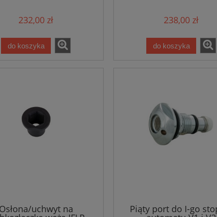
Line
232,00 zł
238,00 zł
do koszyka
do koszyka
Osłona/uchwyt na
Piąty port do I-go sto