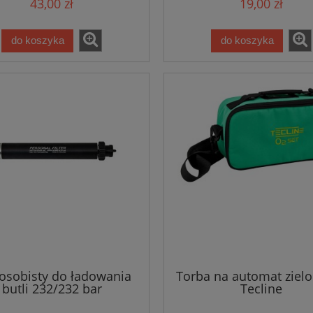
43,00 zł
19,00 zł
do koszyka
do koszyka
r osobisty do ładowania
Torba na automat ziel
butli 232/232 bar
Tecline