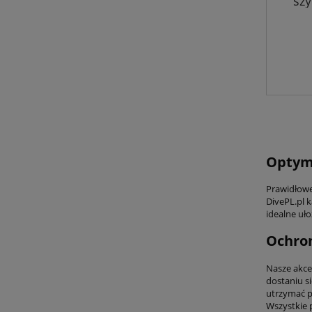
szy
Optyma
Prawidłowe
DivePL.pl 
idealne uło
Ochro
Nasze akce
dostaniu s
utrzymać p
Wszystkie 