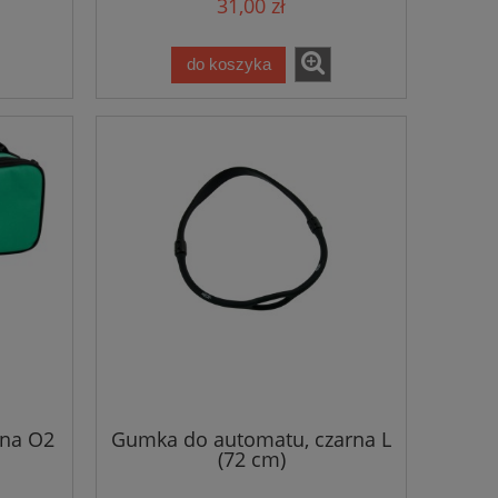
31,00 zł
do koszyka
ona O2
Gumka do automatu, czarna L
(72 cm)