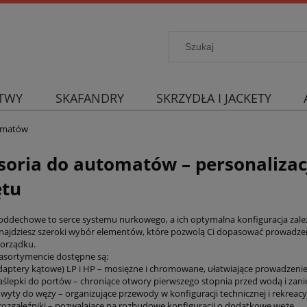
TWY
SKAFANDRY
SKRZYDŁA I JACKETY
tomatów
soria do automatów – personalizac
ętu
ddechowe to serce systemu nurkowego, a ich optymalna konfiguracja zależ
znajdziesz szeroki wybór elementów, które pozwolą Ci dopasować prowadzen
orządku.
sortymencie dostępne są:
daptery kątowe) LP i HP – mosiężne i chromowane, ułatwiające prowadzenie
 zaślepki do portów – chroniące otwory pierwszego stopnia przed wodą i zani
hwyty do węży – organizujące przewody w konfiguracji technicznej i rekreacy
 rozgałęźniki – pozwalające na rozbudowę konfiguracji o dodatkowe węże.