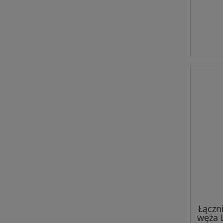
Łączni
węża L