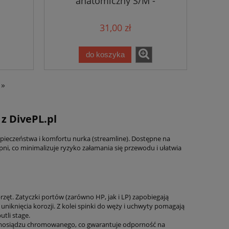
anatomiczny S/M -
pomarańczowy
31,00 zł
do koszyka
»
z DivePL.pl
pieczeństwa i komfortu nurka (streamline). Dostępne na
ni, co minimalizuje ryzyko załamania się przewodu i ułatwia
ęt. Zatyczki portów (zarówno HP, jak i LP) zapobiegają
niknięcia korozji. Z kolei spinki do węży i uchwyty pomagają
tli stage.
ści mosiądzu chromowanego, co gwarantuje odporność na