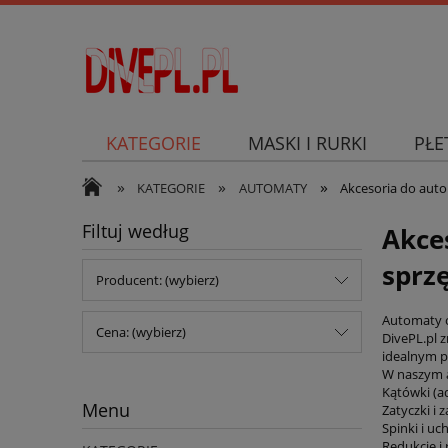
KATEGORIE
MASKI I RURKI
PŁE
»
»
»
SKUTER PODWODNY
KATEGORIE
AUTOMATY
Akcesoria do au
Filtuj według
Akce
sprz
Producent: (wybierz)
Automaty o
Cena: (wybierz)
DivePL.pl 
idealnym p
W naszym a
Kątówki (a
Menu
Zatyczki i
Spinki i uc
Redukcje i