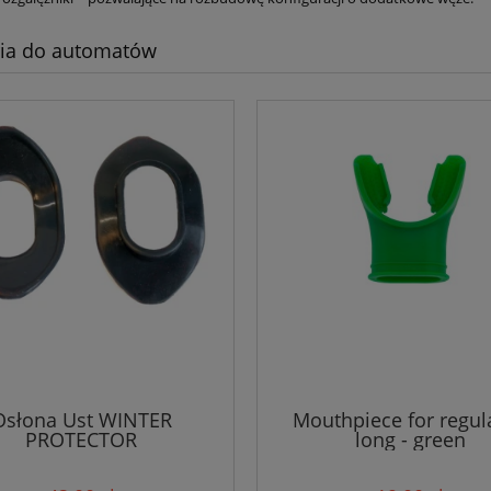
ria do automatów
Osłona Ust WINTER
Mouthpiece for regula
PROTECTOR
long - green