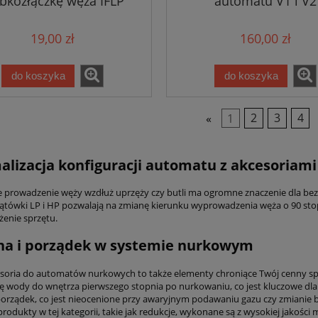
bkozłączkę węża IFLP
automatu V1 i V2
19,00 zł
160,00 zł
do koszyka
do koszyka
«
1
2
3
4
lizacja konfiguracji automatu z akcesoriami 
 prowadzenie węży wzdłuż uprzęży czy butli ma ogromne znaczenie dla bez
kątówki LP i HP pozwalają na zmianę kierunku wyprowadzenia węża o 90 stop
żenie sprzętu.
na i porządek w systemie nurkowym
soria do automatów nurkowych to także elementy chroniące Twój cenny sprz
ię wody do wnętrza pierwszego stopnia po nurkowaniu, co jest kluczowe dla u
orządek, co jest nieocenione przy awaryjnym podawaniu gazu czy zmianie bu
produkty w tej kategorii, takie jak redukcje, wykonane są z wysokiej jako