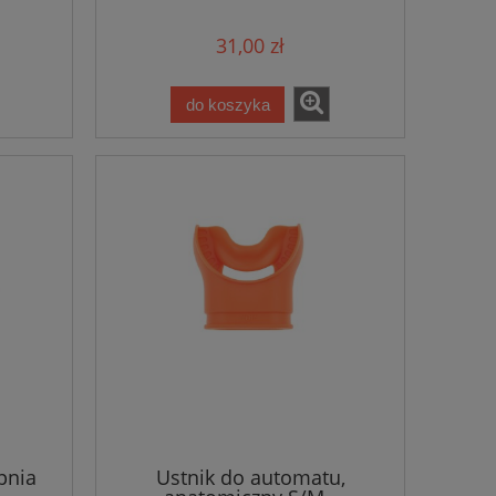
31,00 zł
do koszyka
pnia
Ustnik do automatu,