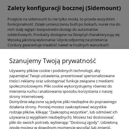
Zalety konfiguracji bocznej (Sidemount)
Przejście na sidemount to nie tylko moda, to przede wszystkim
funkcjonalność. Dzięki umieszczeniu butli po bokach, nurek ma do
nich stały wgląd i bezpośredni dostęp do automatów
oddechowych. Produkty dostępne na Divepl.pl charakteryzują się:
Wysoką jakością wykonania: Użycie odpornej na przetarcia
Cordury gwarantuje trwałość nawet w trudnych warunkach
wrakowych.
Modułowością: Możliwość łatwej wymiany poszczególnych
Szanujemy Twoją prywatność
komponentów uprzęży czy dodawania kieszeni balastowych.
Niskim profilem: Systemy sidemount dostępne w naszej witrynie
Używamy plików cookie i podobnych technologii, aby
pozwalają na pokonywanie wąskich zacisków i szczelin.
zapamiętać Twoje ustawienia, prezentować spersonalizowane
Skonfiguruj swój idealny system boczny
treści i reklamy oraz udostępniać funkcje związane z mediami
społecznościowymi. Pliki cookie wykorzystujemy również do
mierzenia ruchu i analizowania sposobu korzystania z naszej
Niezależnie od tego, czy dopiero zaczynasz przygodę z
strony internetowej.
konfiguracją boczną, czy jesteś doświadczonym nurkiem
Domyślnie włączone są jedynie pliki niezbędne do poprawnego
jaskiniowym, znajdziesz u nas odpowiednie komponenty do
działania strony. Poniżej możesz zaakceptować wszystkie
sidemountu. Od wytrzymałych gum bungee po kompletne worki
rodzaje plików, klikając "Zaakceptuj wszystkie", lub odmówić ich
wypornościowe – każdy element sprzętu w Divepl.pl został
używania (z wyjątkiem niezbędnych). Możesz też dostosować
wybrany z myślą o najwyższych standardach bezpieczeństwa.
pliki do swoich potrzeb, wybierając "Dostosuj zgody". Udzieloną
Zapraszamy do zapoznania się z dostępnymi produktami i
zgodę możesz w dowolnym momencie wycofać lub zmienić,