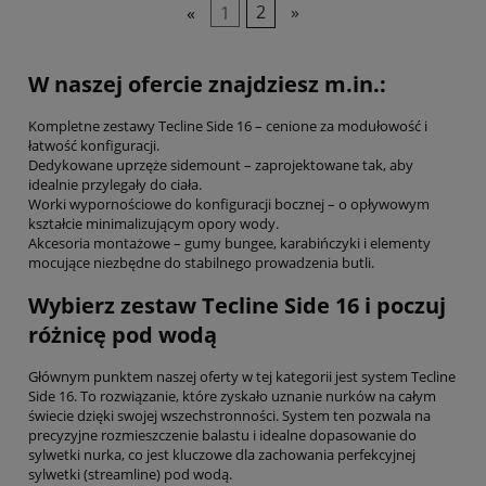
«
1
2
»
W naszej ofercie znajdziesz m.in.:
Kompletne zestawy Tecline Side 16 – cenione za modułowość i
łatwość konfiguracji.
Dedykowane uprzęże sidemount – zaprojektowane tak, aby
idealnie przylegały do ciała.
Worki wypornościowe do konfiguracji bocznej – o opływowym
kształcie minimalizującym opory wody.
Akcesoria montażowe – gumy bungee, karabińczyki i elementy
mocujące niezbędne do stabilnego prowadzenia butli.
Wybierz zestaw Tecline Side 16 i poczuj
różnicę pod wodą
Głównym punktem naszej oferty w tej kategorii jest system Tecline
Side 16. To rozwiązanie, które zyskało uznanie nurków na całym
świecie dzięki swojej wszechstronności. System ten pozwala na
precyzyjne rozmieszczenie balastu i idealne dopasowanie do
sylwetki nurka, co jest kluczowe dla zachowania perfekcyjnej
sylwetki (streamline) pod wodą.