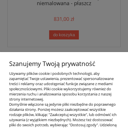
niemalowana - płaszcz
831,00 zł
do koszyka
W tej kategorii znajdziesz:
Szanujemy Twoją prywatność
Butle aluminiowe (Luxfer/MES) – najczęściej wybierane jako butle
Używamy plików cookie i podobnych technologii, aby
typu Stage lub do Sidemountu.
zapamiętać Twoje ustawienia, prezentować spersonalizowane
treści i reklamy oraz udostępniać funkcje związane z mediami
Wybierz butlę nurkową dopasowaną do
społecznościowymi. Pliki cookie wykorzystujemy również do
mierzenia ruchu i analizowania sposobu korzystania z naszej
Twojego stylu nurkowania
strony internetowej.
Domyślnie włączone są jedynie pliki niezbędne do poprawnego
W sklepie DivePL.pl wiemy, że innej butli potrzebuje nurek
działania strony. Poniżej możesz zaakceptować wszystkie
rekreacyjny, a innej techniczny. Dlatego nasz asortyment obejmuje
rodzaje plików, klikając "Zaakceptuj wszystkie", lub odmówić ich
butle aluminiowe, które dzięki swojej neutralnej pływalności są
używania (z wyjątkiem niezbędnych). Możesz też dostosować
niezastąpione podczas dekompresji.
pliki do swoich potrzeb, wybierając "Dostosuj zgody". Udzieloną