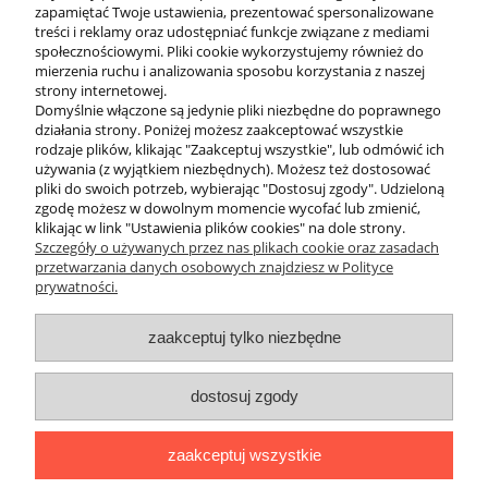
«
1
2
3
»
zapamiętać Twoje ustawienia, prezentować spersonalizowane
treści i reklamy oraz udostępniać funkcje związane z mediami
społecznościowymi. Pliki cookie wykorzystujemy również do
mierzenia ruchu i analizowania sposobu korzystania z naszej
Komfort i styl – co warto mieć po
strony internetowej.
nurkowaniu?
Domyślnie włączone są jedynie pliki niezbędne do poprawnego
działania strony. Poniżej możesz zaakceptować wszystkie
rodzaje plików, klikając "Zaakceptuj wszystkie", lub odmówić ich
Dbanie o organizm po wyjściu z wody jest kluczowe, szczególnie w
używania (z wyjątkiem niezbędnych). Możesz też dostosować
naszym klimacie. Odpowiednia ochrona przed wiatrem i
pliki do swoich potrzeb, wybierając "Dostosuj zgody". Udzieloną
wychłodzeniem to podstawa, by cieszyć się zdrowiem przez cały
zgodę możesz w dowolnym momencie wycofać lub zmienić,
sezon nurkowy.
klikając w link "Ustawienia plików cookies" na dole strony.
Szczegóły o używanych przez nas plikach cookie oraz zasadach
przetwarzania danych osobowych znajdziesz w Polityce
prywatności.
O nas
zaakceptuj tylko niezbędne
Obsługa klienta
dostosuj zgody
Pomoc
zaakceptuj wszystkie
Moje konto