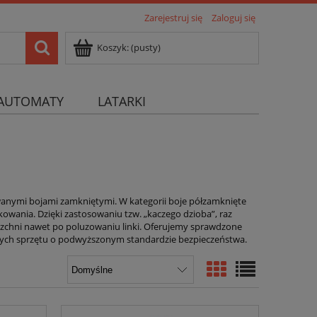
Zarejestruj się
Zaloguj się
Koszyk:
(pusty)
AUTOMATY
LATARKI
anymi bojami zamkniętymi. W kategorii boje półzamknięte
owania. Dzięki zastosowaniu tzw. „kaczego dzioba”, raz
erzchni nawet po poluzowaniu linki. Oferujemy sprawdzone
cych sprzętu o podwyższonym standardzie bezpieczeństwa.