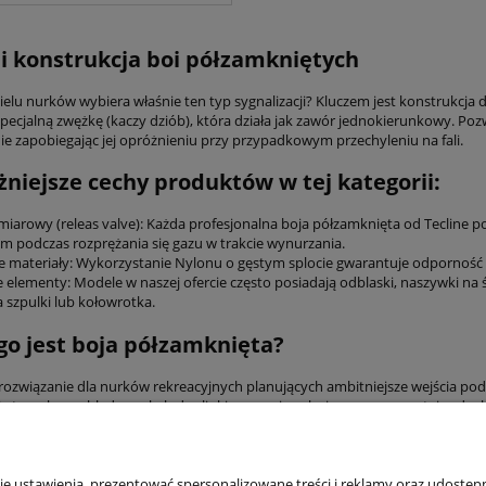
 i konstrukcja boi półzamkniętych
ielu nurków wybiera właśnie ten typ sygnalizacji? Kluczem jest konstrukcj
pecjalną zwężkę (kaczy dziób), która działa jak zawór jednokierunkowy. Poz
ie zapobiegając jej opróżnieniu przy przypadkowym przechyleniu na fali.
niejsze cechy produktów w tej kategorii:
iarowy (releas valve): Każda profesjonalna boja półzamknięta od Tecline p
m podczas rozprężania się gazu w trakcie wynurzania.
 materiały: Wykorzystanie Nylonu o gęstym splocie gwarantuje odporność n
elementy: Modele w naszej ofercie często posiadają odblaski, naszywki na św
szpulki lub kołowrotka.
go jest boja półzamknięta?
 rozwiązanie dla nurków rekreacyjnych planujących ambitniejsze wejścia po
ja ta wybacza błędy w obsłudze linki na powierzchni, zawsze pozostając do
 sprzęt w sklepie nurkowym DIVEPL, inwestujesz w sprawdzone rozwiązania,
 ustawienia, prezentować spersonalizowane treści i reklamy oraz udostępn