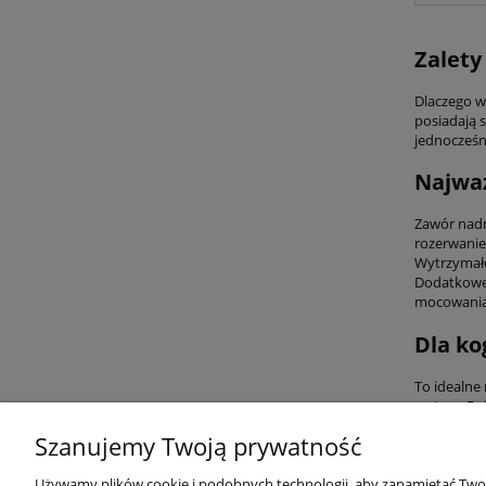
Zalety
Dlaczego w
posiadają s
jednocześn
Najważ
Zawór nadm
rozerwanie
Wytrzymałe
Dodatkowe 
mocowania 
Dla ko
To idealne
wyższe. Bo
Wybierając
Szanujemy Twoją prywatność
Używamy plików cookie i podobnych technologii, aby zapamiętać Twoje