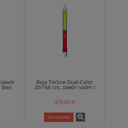
 zawór
Boja Tecline Dual-Color
 (bez
20/166 cm, zawór nadm i
kacze dzioby, pomarańczowa/
żółta
379,00 zł
do koszyka