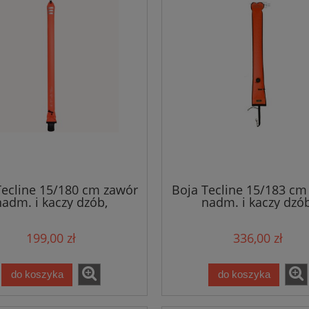
Tecline 15/180 cm zawór
Boja Tecline 15/183 cm
nadm. i kaczy dzób,
nadm. i kaczy dzób
ańczowa, zintegrowana
pomarańczowa
pulką z tworzywa i linką
199,00 zł
336,00 zł
30 m
do koszyka
do koszyka