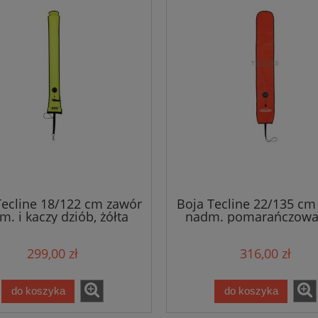
Tecline 18/122 cm zawór
Boja Tecline 22/135 cm
. i kaczy dziób, żółta
nadm. pomarańczowa
ołowiu)
299,00 zł
316,00 zł
do koszyka
do koszyka