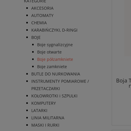
KATEGORIE
AKCESORIA
AUTOMATY
CHEMIA
KARABIŃCZYKI, D-RINGI
BOJE
Boje sygnalizcyjne
Boje otwarte
Boje półzamkniete
Boje zamkniete
BUTLE DO NURKOWANIA
Boja 
INSTRUMENTY POMIAROWE /
PRZETACZARKI
pomar
ze sz
KOŁOWROTKI i SZPULKI
KOMPUTERY
LATARKI
LINIA MILITARNA
MASKI I RURKI