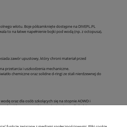
a dolnego wlotu. Boje półzamknięte dostępne na DIVEPL.PL
wala to na łatwe napełnienie bojki pod wodą (np. z octopusa),
osiada zawór upustowy, który chroni materiał przed
a przetarcia i uszkodzenia mechaniczne.
iatło chemiczne oraz solidne d-ringi ze stali nierdzewnej do
d wodę oraz dla osób szkolących się na stopnie AOWD i
skonale widocznym punktem orientacyjnym dla łodzi.
 które nie zawiodą Cię w trudnych warunkach morskich.
iać funkcje związane z mediami społecznościowymi. Pliki cookie