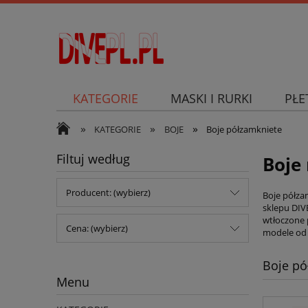
KATEGORIE
MASKI I RURKI
PŁE
»
»
»
SKUTER PODWODNY
KATEGORIE
BOJE
Boje półzamkniete
Filtuj według
Boje
Producent: (wybierz)
Boje półza
sklepu DIV
wtłoczone 
Cena: (wybierz)
modele od 
Boje pó
Menu