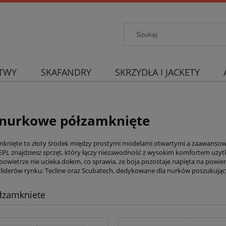
TWY
SKAFANDRY
SKRZYDŁA I JACKETY
 nurkowe półzamknięte
mknięte to złoty środek między prostymi modelami otwartymi a zaawansow
EPL znajdziesz sprzęt, który łączy niezawodność z wysokim komfortem użytk
powietrze nie ucieka dołem, co sprawia, że boja pozostaje napięta na powi
liderów rynku: Tecline oraz Scubatech, dedykowane dla nurków poszukują
łzamkniete