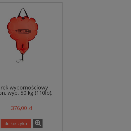
rek wypornościowy -
on, wyp. 50 kg (110lb),
pomarańczowy
376,00 zł
do koszyka