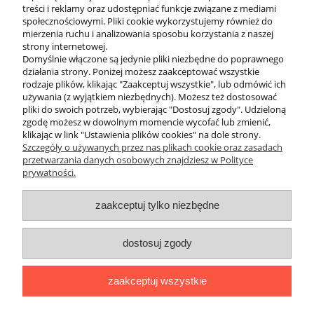
treści i reklamy oraz udostępniać funkcje związane z mediami
społecznościowymi. Pliki cookie wykorzystujemy również do
mierzenia ruchu i analizowania sposobu korzystania z naszej
Profesjonalna torba nurkowa wyróżnia się detalami: zamkami
strony internetowej.
błyskawicznymi odpornymi na sól (YKK), otworami drenażowymi
Domyślnie włączone są jedynie pliki niezbędne do poprawnego
do odprowadzania wody oraz ergonomicznymi szelkami, które
działania strony. Poniżej możesz zaakceptować wszystkie
zmieniają torbę w wygodny plecak. W Divepl.pl selekcjonujemy
rodzaje plików, klikając "Zaakceptuj wszystkie", lub odmówić ich
produkty, które wytrzymają trudy transportu lotniczego oraz
używania (z wyjątkiem niezbędnych). Możesz też dostosować
ekstremalne warunki na pokładach łodzi safari.
pliki do swoich potrzeb, wybierając "Dostosuj zgody". Udzieloną
Niezależnie od tego, czy szukasz kompaktowej torby na basen, czy
zgodę możesz w dowolnym momencie wycofać lub zmienić,
pancernej walizki na wyprawę życia, nasz asortyment zapewni Ci
klikając w link "Ustawienia plików cookies" na dole strony.
najwyższą ochronę Twojej inwestycji w sprzęt nurkowy.
Szczegóły o używanych przez nas plikach cookie oraz zasadach
przetwarzania danych osobowych znajdziesz w Polityce
prywatności.
O nas
zaakceptuj tylko niezbędne
Obsługa klienta
dostosuj zgody
Pomoc
zaakceptuj wszystkie
Moje konto