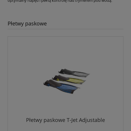
optymalny napęd i pełną kontrolę nad trymerem pod wodą.
Płetwy paskowe
Płetwy paskowe T-Jet Adjustable