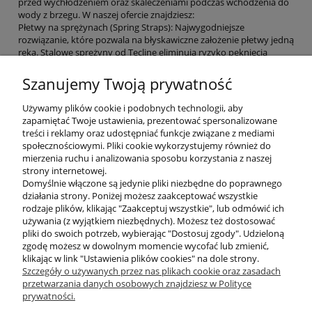
przed wychłodzeniem oraz skaleczeniami podczas wchodzenia do
wody z brzegu. W naszej ofercie znajdziesz:
Płetwy na sprężynach (Spring Straps): Najwygodniejsze
rozwiązanie, które pozwala na błyskawiczne założenie płetwy jedną
ręką. Stalowe sprężyny od Tecline eliminują ryzyko pęknięcia
gumowego paska w najmniej odpowiednim momencie.
Modele o dużej sztywności: Idealne dla nurków technicznych i
Szanujemy Twoją prywatność
osób używających suchego skafandra, zapewniające potężny ciąg
przy kopnięciu żabką (frog kick).
Używamy plików cookie i podobnych technologii, aby
zapamiętać Twoje ustawienia, prezentować spersonalizowane
Najlepsze marki płetw paskowych w
treści i reklamy oraz udostępniać funkcje związane z mediami
Divepl.pl
społecznościowymi. Pliki cookie wykorzystujemy również do
mierzenia ruchu i analizowania sposobu korzystania z naszej
strony internetowej.
Dobierając płetwy paskowe, zwróć uwagę na rozmiar buta
Domyślnie włączone są jedynie pliki niezbędne do poprawnego
nurkowego oraz twardość pióra – nasi eksperci w sklepie
działania strony. Poniżej możesz zaakceptować wszystkie
nurkowym Divepl.pl chętnie pomogą Ci dopasować model idealnie
rodzaje plików, klikając "Zaakceptuj wszystkie", lub odmówić ich
skrojony pod Twój styl pływania. Pamiętaj, że odpowiednio
używania (z wyjątkiem niezbędnych). Możesz też dostosować
dobrane płetwy to nie tylko większa prędkość, ale przede
pliki do swoich potrzeb, wybierając "Dostosuj zgody". Udzieloną
wszystkim mniejsze zmęczenie i niższe zużycie czynnika
zgodę możesz w dowolnym momencie wycofać lub zmienić,
oddechowego.
klikając w link "Ustawienia plików cookies" na dole strony.
Szczegóły o używanych przez nas plikach cookie oraz zasadach
przetwarzania danych osobowych znajdziesz w Polityce
prywatności.
O nas