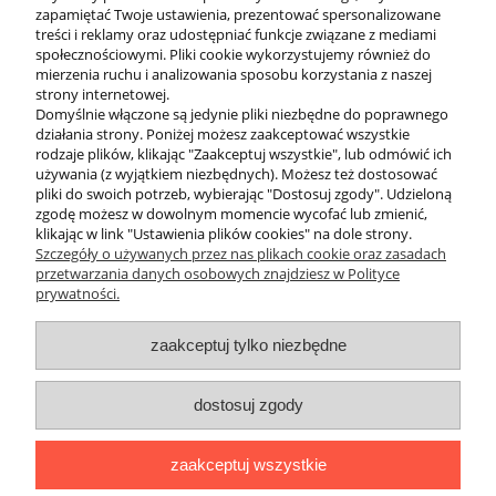
Renomowane marki: Oferujemy sprzęt od liderów branży, takich
zapamiętać Twoje ustawienia, prezentować spersonalizowane
jak Scubatech, Nowiteam, Oceanic co gwarantuje trwałość i
treści i reklamy oraz udostępniać funkcje związane z mediami
bezpieczeństwo.
społecznościowymi. Pliki cookie wykorzystujemy również do
Wygoda: Specjalnie zaprojektowane komory na stopę minimalizują
mierzenia ruchu i analizowania sposobu korzystania z naszej
ucisk, pozwalając na długie godziny zabawy w wodzie bez
strony internetowej.
dyskomfortu.
Domyślnie włączone są jedynie pliki niezbędne do poprawnego
Wsparcie ekspertów: Nie wiesz, jak dobrać rozmiar płetwy
działania strony. Poniżej możesz zaakceptować wszystkie
kaloszowej? Nasz zespół pomoże Ci znaleźć model, który nie
rodzaje plików, klikając "Zaakceptuj wszystkie", lub odmówić ich
będzie ani zbyt luźny, ani zbyt ciasny.
używania (z wyjątkiem niezbędnych). Możesz też dostosować
Zadbaj o swoją mobilność pod wodą i wybierz płetwy, które staną
pliki do swoich potrzeb, wybierając "Dostosuj zgody". Udzieloną
się naturalnym przedłużeniem Twoich nóg. Zapraszamy do
zgodę możesz w dowolnym momencie wycofać lub zmienić,
zapoznania się z ofertą sklepu nurkowego DivePL!
klikając w link "Ustawienia plików cookies" na dole strony.
Szczegóły o używanych przez nas plikach cookie oraz zasadach
przetwarzania danych osobowych znajdziesz w Polityce
prywatności.
O nas
zaakceptuj tylko niezbędne
Obsługa klienta
dostosuj zgody
Pomoc
zaakceptuj wszystkie
Moje konto