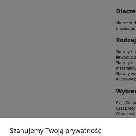
Dlacze
Skuter nurk
możesz pok
Rodzaj
Skutery re
łatwością 
Skutery te
materiałów
Skutery wo
Kluczowe 
Wybier
Ciąg (Staty
Czas pracy
Głębokość 
Współpracu
świecie.
Szanujemy Twoją prywatność