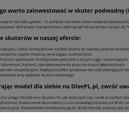
go warto zainwestować w skuter podwodny (
owy to nie tylko gadżet – to potężne narzędzie, które zwiększa bezpieczeńs
onywać silne prądy, transportować ciężki sprzęt lub po prostu cieszyć się "
e skuterów w naszej ofercie:
kreacyjne: Lekkie i kompaktowe modele idealne do zabawy podczas snorkelin
transportu (często mieszczą się w bagażu podręcznym).
chniczne i jaskiniowe: Profesjonalne jednostki o dużym ciągu i imponujący
 (aluminium, karbon), zaprojektowane do pracy na dużych głębokościach.
jskowe i ekspedycyjne: Najwyższa półka sprzętowa dla osób planujących w
parametry przy wyborze skutera nurkowego
ając model dla siebie na DivePL.pl, zwróć uw
czny uciąg): Określa moc skutera i to, jak duży opór (np. nurek w suchym sk
 (Runtime): Nowoczesne akumulatory Li-Ion pozwalają na pracę od 60 do n
operacyjna: Standardowe modele pracują do 30-50 metrów, podczas gdy jed
jemy z liderami branży, takimi jak Suex , dostarczając sprzęt sprawdzony w