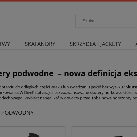
TWY
SKAFANDRY
SKRZYDŁA I JACKETY
ery podwodne – nowa definicja eks
dotarciu do odległych części wraku lub zwiedzaniu jaskiń bez wysiłku?
Skute
nurkowania. W
DivePL.pl
znajdziesz zaawansowane skutery nurkowe, które pozw
ddechowego. Wybierz napęd, który otworzy przed Tobą nowe horyzonty p
R PODWODNY