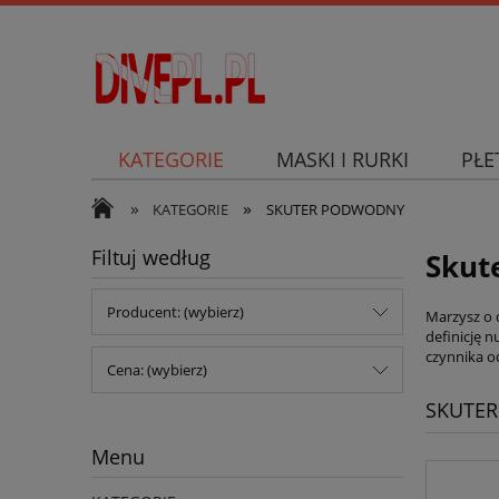
KATEGORIE
MASKI I RURKI
PŁE
»
»
SKUTER PODWODNY
KATEGORIE
SKUTER PODWODNY
Filtuj według
Skut
Producent: (wybierz)
Marzysz o 
definicję 
czynnika o
Cena: (wybierz)
SKUTE
Menu