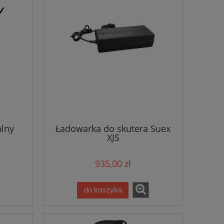
alny
Ładowarka do skutera Suex
XJS
935,00 zł
do koszyka