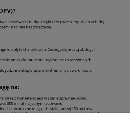
DPV)?
two i możliwości nurka. Dzięki DPV (Diver Propulsion Vehicle)
lotem" nad rafą bez zmęczenia.
gu lub płytkich nurkowań. Cechują się prostą obsługą i
m czasie pracy akumulatora. Wykonane z wytrzymałych
ielogodzinne eksploracje w ekstremalnych warunkach.
agę na:
afandrze z twinsetem) jest w stanie sprawnie pchać.
awet 300 minut na jednym ładowaniu.
nostki techniczne mogą schodzić poniżej 150 metrów.
 najtrudniejszych projektach badawczych i eksploracyjnych na