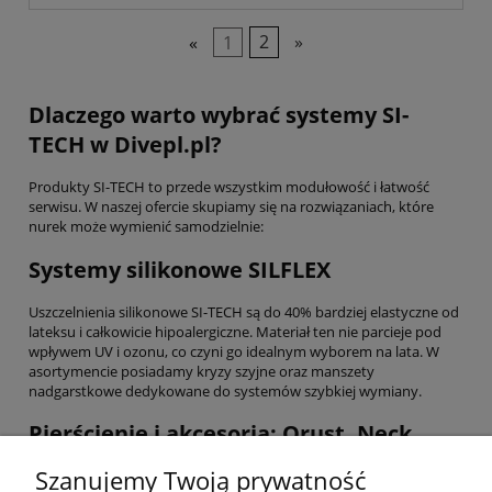
«
1
2
»
Dlaczego warto wybrać systemy SI-
TECH w Divepl.pl?
Produkty SI-TECH to przede wszystkim modułowość i łatwość
serwisu. W naszej ofercie skupiamy się na rozwiązaniach, które
nurek może wymienić samodzielnie:
Systemy silikonowe SILFLEX
Uszczelnienia silikonowe SI-TECH są do 40% bardziej elastyczne od
lateksu i całkowicie hipoalergiczne. Materiał ten nie parcieje pod
wpływem UV i ozonu, co czyni go idealnym wyborem na lata. W
asortymencie posiadamy kryzy szyjne oraz manszety
nadgarstkowe dedykowane do systemów szybkiej wymiany.
Pierścienie i akcesoria: Orust, Neck
Tite, QCS Oval
Szanujemy Twoją prywatność