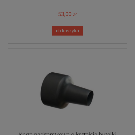
53,00 zł
do koszyka
Kryza nadgarstkowa o kształcie butelki