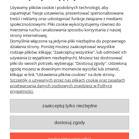
Dostarczamy pełne wsparcie dla najpopularniejszych systemów
Używamy plików cookie i podobnych technologii, aby
montażowych:
zapamiętać Twoje ustawienia, prezentować spersonalizowane
Neck Tite i Orust: Systemy wklejane do skafandra, umożliwiające
treści i reklamy oraz udostępniać funkcje związane z mediami
wymianę kryzy szyjnej w kilka minut.
społecznościowymi. Pliki cookie wykorzystujemy również do
QCS Oval: Owalne pierścienie nadgarstkowe, które są
mierzenia ruchu i analizowania sposobu korzystania z naszej
kompatybilne z większością rękawic suchych dostępnych na
strony internetowej.
rynku.
Domyślnie włączone są jedynie pliki niezbędne do poprawnego
Narzędzia montażowe: Oryginalne klucze i akcesoria ułatwiające
działania strony. Poniżej możesz zaakceptować wszystkie
serwis skafandra w warunkach domowych i nad wodą.
rodzaje plików, klikając "Zaakceptuj wszystkie", lub odmówić ich
Wybierając SI-TECH w Divepl.pl, stawiasz na pewne uszczelnienie,
używania (z wyjątkiem niezbędnych). Możesz też dostosować
które nie zawiedzie Cię podczas żadnego nurkowania.
pliki do swoich potrzeb, wybierając "Dostosuj zgody". Udzieloną
Potrzebujesz pomocy w montażu? Nasi eksperci chętnie doradzą
zgodę możesz w dowolnym momencie wycofać lub zmienić,
w wyborze odpowiedniego modelu!
klikając w link "Ustawienia plików cookies" na dole strony.
Szczegóły o używanych przez nas plikach cookie oraz zasadach
przetwarzania danych osobowych znajdziesz w Polityce
prywatności.
O nas
zaakceptuj tylko niezbędne
Obsługa klienta
dostosuj zgody
Pomoc