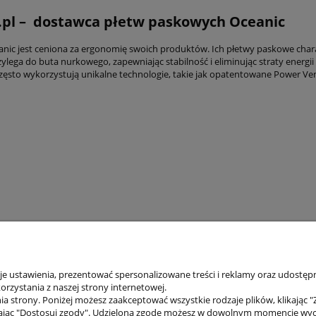
.pl – dostawca płetw paskowych Oceanic
nic jest ceniona za ergonomię swoich produktów. Ich płetwy paskowe char
rzylega do buta nurkowego, zapewniając stabilność i eliminując straty energ
często wykorzystują unikalne technologie, takie jak opatentowane Power V
 ustawienia, prezentować spersonalizowane treści i reklamy oraz udostępn
rzystania z naszej strony internetowej.
a strony. Poniżej możesz zaakceptować wszystkie rodzaje plików, klikając "
ając "Dostosuj zgody". Udzieloną zgodę możesz w dowolnym momencie wycofać