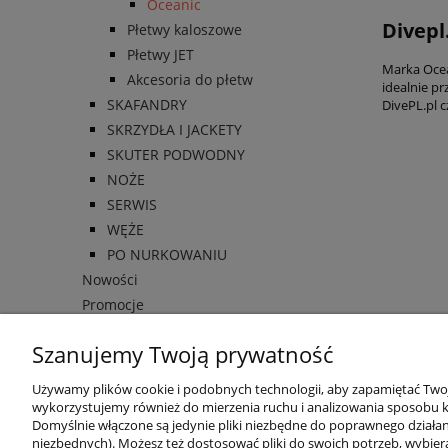
Oceanic
Divepl
Płetwy kaloszowe
Płetwy JET
Marka Ocea
Akcesoria do płetw
idealnie p
SKAFANDRY
DivePL.pl 
SKRZYDŁA I JACKETY
SKUTER PODWODNY
NOŻE
SERWIS
WĘŻE
PO NURKOWANIU
Nowości
Promocje
Szanujemy Twoją prywatność
Używamy plików cookie i podobnych technologii, aby zapamiętać Twoje
wykorzystujemy również do mierzenia ruchu i analizowania sposobu ko
Domyślnie włączone są jedynie pliki niezbędne do poprawnego działani
niezbędnych). Możesz też dostosować pliki do swoich potrzeb, wybier