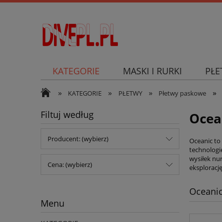
KATEGORIE
MASKI I RURKI
PŁE
»
»
»
»
SKUTER PODWODNY
KATEGORIE
PŁETWY
Płetwy paskowe
Filtuj według
Ocea
Producent: (wybierz)
Oceanic to
technologi
wysiłek nu
Cena: (wybierz)
eksploracj
Oceani
Menu