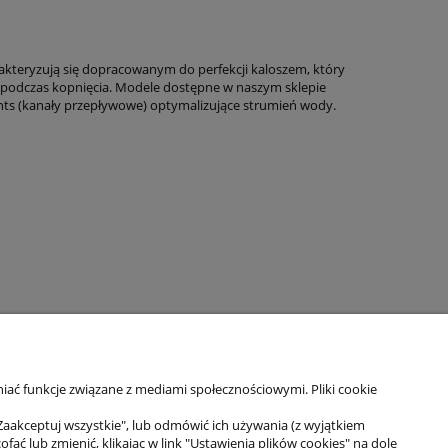
akteryzują się dopracowanym do perfekcji kaloszem, który
ii podczas kopnięcia. Modele dostępne w naszym sklepie
ents (kanały przepływowe) optymalizujące strumień wody.
iać funkcje związane z mediami społecznościowymi. Pliki cookie
Zaakceptuj wszystkie", lub odmówić ich używania (z wyjątkiem
 lub zmienić, klikając w link "Ustawienia plików cookies" na dole