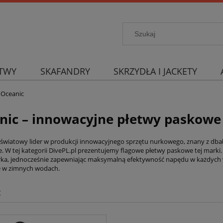
TWY
SKAFANDRY
SKRZYDŁA I JACKETY
Oceanic
nic – innowacyjne płetwy paskow
 światowy lider w produkcji innowacyjnego sprzętu nurkowego, znany z dba
e. W tej kategorii DivePL.pl prezentujemy flagowe płetwy paskowe tej marki
rka, jednocześnie zapewniając maksymalną efektywność napędu w każdyc
ę w zimnych wodach.
c