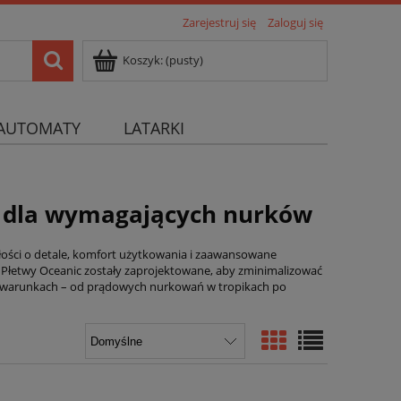
Zarejestruj się
Zaloguj się
Koszyk:
(pusty)
AUTOMATY
LATARKI
e dla wymagających nurków
łości o detale, komfort użytkowania i zaawansowane
. Płetwy Oceanic zostały zaprojektowane, aby zminimalizować
h warunkach – od prądowych nurkowań w tropikach po