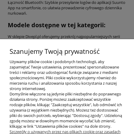
Łączność Bluetooth: Szybkie przesyłanie logów do aplikacji Suunto
App na smartfonie, co ułatwia prowadzenie cyfrowego dziennika
nurkowań.
Modele dostępne w tej kategorii:
W sklepie Divepl.pl oferujemy przekrój najpopularniejszych serii
komputerów Suunto:
Suunto Zoop Novo: Idealny wybór dla początkujących i
Szanujemy Twoją prywatność
średniozaawansowanych nurków. Duży, czytelny wyświetlacz i
prosta obsługa 4 przyciskami.
Używamy plików cookie i podobnych technologii, aby
Suunto Vyper Novo: Rozbudowana wersja z wbudowanym
zapamiętać Twoje ustawienia, prezentować spersonalizowane
kompasem cyfrowym 3D oraz opcjonalną bezprzewodową
treści i reklamy oraz udostępniać funkcje związane z mediami
integracją z butlą.
społecznościowymi. Pliki cookie wykorzystujemy również do
Suunto D5: Nowoczesny komputer w formie zegarka z kolorowym
mierzenia ruchu i analizowania sposobu korzystania z naszej
wyświetlaczem, wymiennymi paskami i akumulatorem do
strony internetowej.
wielokrotnego ładowania.
Domyślnie włączone są jedynie pliki niezbędne do poprawnego
Seria EON (Steel i Core): Profesjonalne komputery z dużymi,
działania strony. Poniżej możesz zaakceptować wszystkie
kolorowymi ekranami BrightSee™, oferujące pełną personalizację
rodzaje plików, klikając "Zaakceptuj wszystkie", lub odmówić ich
widoków i obsługę wielu gazów (Trimix).
używania (z wyjątkiem niezbędnych). Możesz też dostosować
Akcesoria Suunto: W tej sekcji znajdziesz również transmitery Tank
pliki do swoich potrzeb, wybierając "Dostosuj zgody". Udzieloną
POD, interfejsy USB, osłony wyświetlaczy oraz paski zapasowe.
zgodę możesz w dowolnym momencie wycofać lub zmienić,
klikając w link "Ustawienia plików cookies" na dole strony.
Szczegóły o używanych przez nas plikach cookie oraz zasadach