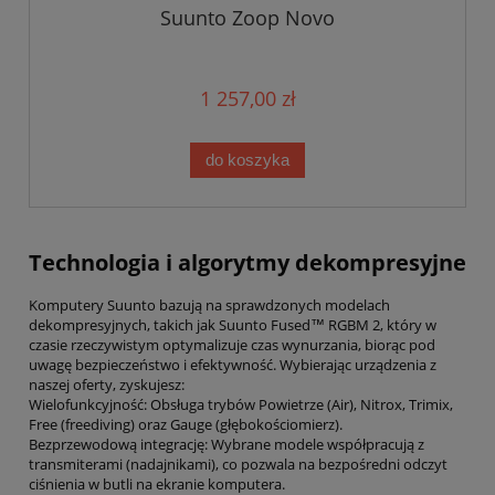
Suunto Zoop Novo
1 257,00 zł
do koszyka
Technologia i algorytmy dekompresyjne
Komputery Suunto bazują na sprawdzonych modelach
dekompresyjnych, takich jak Suunto Fused™ RGBM 2, który w
czasie rzeczywistym optymalizuje czas wynurzania, biorąc pod
uwagę bezpieczeństwo i efektywność. Wybierając urządzenia z
naszej oferty, zyskujesz:
Wielofunkcyjność: Obsługa trybów Powietrze (Air), Nitrox, Trimix,
Free (freediving) oraz Gauge (głębokościomierz).
Bezprzewodową integrację: Wybrane modele współpracują z
transmiterami (nadajnikami), co pozwala na bezpośredni odczyt
ciśnienia w butli na ekranie komputera.