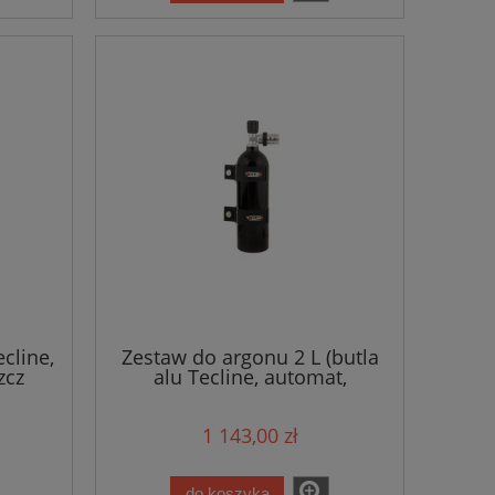
ecline,
Zestaw do argonu 2 L (butla
zcz
alu Tecline, automat,
zintegrowany zaw. nadm)
1 143,00 zł
do koszyka