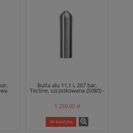
bar,
Butla alu 11,1 L 207 bar,
owa
Tecline, szczotkowana (S080) -
płaszcz
1 259,00 zł
do koszyka