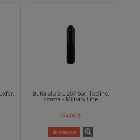
uxfer,
Butla alu 3 L 207 bar, Tecline,
czarna - Military Line
634,00 zł
do koszyka