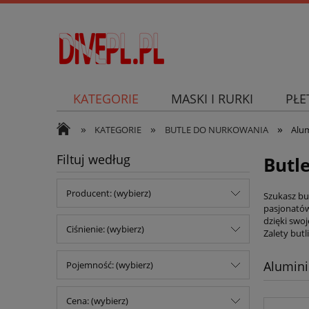
KATEGORIE
MASKI I RURKI
PŁE
»
»
»
SKUTER PODWODNY
KATEGORIE
BUTLE DO NURKOWANIA
Alu
Filtuj według
Butl
Producent: (wybierz)
Szukasz but
pasjonatów
dzięki swo
Ciśnienie: (wybierz)
Zalety but
Alumin
Pojemność: (wybierz)
Cena: (wybierz)