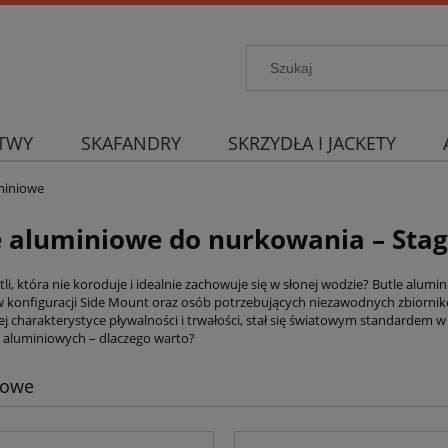
TWY
SKAFANDRY
SKRZYDŁA I JACKETY
miniowe
e aluminiowe do nurkowania – Stag
li, która nie koroduje i idealnie zachowuje się w słonej wodzie? Butle alum
 konfiguracji Side Mount oraz osób potrzebujących niezawodnych zbiornik
jej charakterystyce pływalności i trwałości, stał się światowym standardem
li aluminiowych – dlaczego warto?
iowe