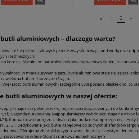
«
1
2
»
 butli aluminiowych – dlaczego warto?
iniowe różnią się od stalowych przede wszystkim wagą pod wodą oraz odpor
ych i technicznych:
na korozję: Aluminium naturalnie pokrywa się warstwą tlenku, co sprawia, że
ływalność: W miarę zużywania gazu, butla aluminiowa staje się lżejsza (zbliż
 z wieloma butlami bocznymi (Stage).
: Większość butli aluminiowych (szczególnie S80) posiada płaskie dno, co uła
e butli aluminiowych w naszej ofercie:
Divepl.pl znajdziesz pełen przekrój pojemności dopasowanych do konkretny
11,1 l): Legenda nurkowania. Najpopularniejszy wybór jako stage na nitrox 
5,7 l): Kompaktowa i poręczna, idealna jako butla dekompresyjna na czysty t
 (1l, 2l, 3l): Dedykowane jako butle napędowe do suchych skafandrów (argon
te tlenowo: Oferujemy zbiorniki przygotowane do pracy z czystym tlenem, 
i.Zastosowanie w Side Mount i nurkowaniu technicznym