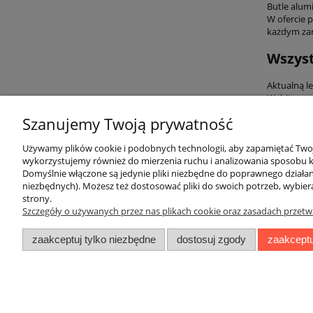
Butle alumi
W ofercie 
każdym zan
Wszyst
Aktualną leg
Wybite par
Zgodność 
Szanujemy Twoją prywatność
Używamy plików cookie i podobnych technologii, aby zapamiętać Twoje
wykorzystujemy również do mierzenia ruchu i analizowania sposobu ko
Domyślnie włączone są jedynie pliki niezbędne do poprawnego działani
niezbędnych). Możesz też dostosować pliki do swoich potrzeb, wybier
O nas
Obsługa kl
strony.
Szczegóły o używanych przez nas plikach cookie oraz zasadach przetw
Kontakt i dane firmy
Metody pła
zaakceptuj tylko niezbędne
dostosuj zgody
zaakceptu
O firmie
Czas i kosz
Czas realiz
Zwroty i re