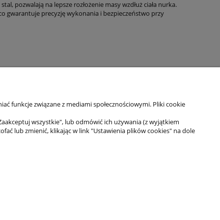
 stal, pozwalają na lepsze rozłożenie masy wzdłuż ciała nurka.
co gwarantuje precyzję wykonania i bezpieczeństwo przy
iać funkcje związane z mediami społecznościowymi. Pliki cookie
Zaakceptuj wszystkie", lub odmówić ich używania (z wyjątkiem
 lub zmienić, klikając w link "Ustawienia plików cookies" na dole
Moje konto
Twoje zamówienia
Ustawienia konta
Ulubione