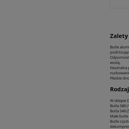
Zalety
Butle alum
podróżując
Odporność 
wodą.
Neutralna p
nurkowaniu
Płaskie dno
Rodzaj
W sklepie 
Butla S80 (
Butla S40 (
Małe butle
Butle czys
dekompresj