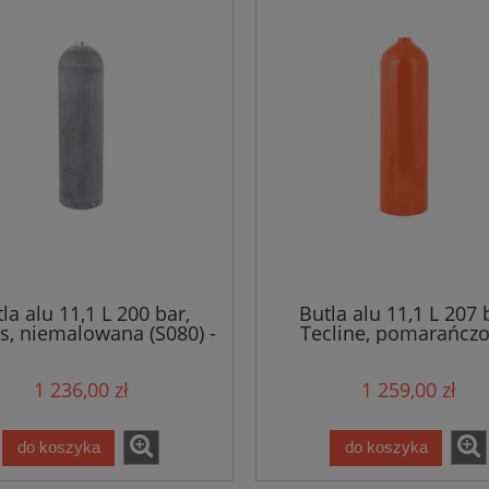
la alu 11,1 L 200 bar,
Butla alu 11,1 L 207 
is, niemalowana (S080) -
Tecline, pomarańcz
płaszcz
(S080) - płaszcz
1 236,00 zł
1 259,00 zł
do koszyka
do koszyka