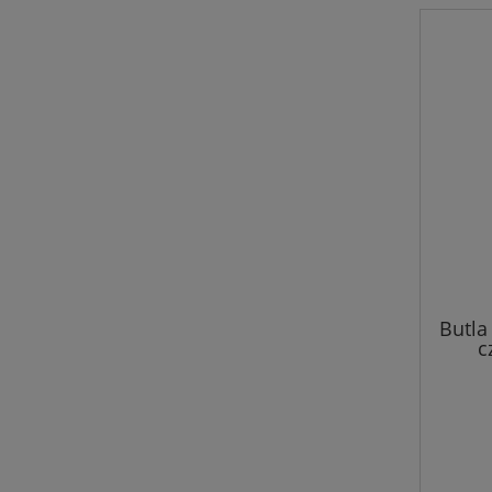
Butla 
c