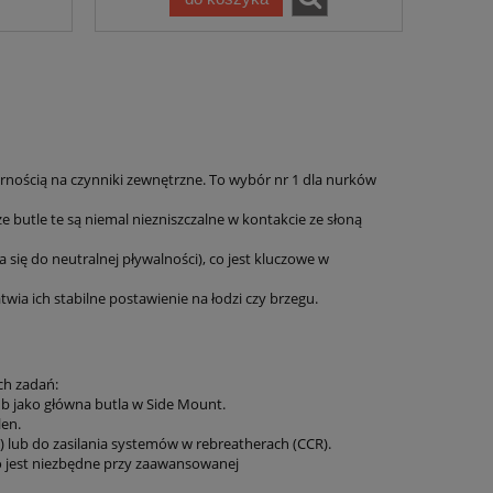
nością na czynniki zewnętrzne. To wybór nr 1 dla nurków
 butle te są niemal niezniszczalne w kontakcie ze słoną
a się do neutralnej pływalności), co jest kluczowe w
twia ich stabilne postawienie na łodzi czy brzegu.
ch zadań:
lub jako główna butla w Side Mount.
len.
) lub do zasilania systemów w rebreatherach (CCR).
co jest niezbędne przy zaawansowanej