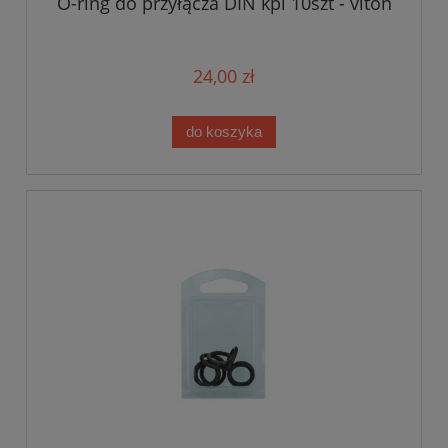
O-ring do przyłącza DIN kpl 10szt - viton
24,00 zł
do koszyka