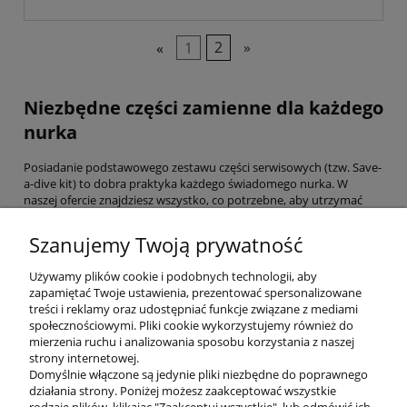
«
1
2
»
Niezbędne części zamienne dla każdego
nurka
Posiadanie podstawowego zestawu części serwisowych (tzw. Save-
a-dive kit) to dobra praktyka każdego świadomego nurka. W
naszej ofercie znajdziesz wszystko, co potrzebne, aby utrzymać
sprzęt w doskonałej kondycji technicznej pomiędzy
profesjonalnymi przeglądami.
Szanujemy Twoją prywatność
Co znajdziesz w naszej ofercie części serwisowych?
O-ringi nurkowe: Szeroki wybór uszczelek o różnych twardościach
Używamy plików cookie i podobnych technologii, aby
(Shore) i rozmiarach, w tym specjalistyczne o-ringi vitonowe do
zapamiętać Twoje ustawienia, prezentować spersonalizowane
czystego tlenu.
treści i reklamy oraz udostępniać funkcje związane z mediami
Zestawy naprawcze (Service Kits): Kompletne pakiety części do
społecznościowymi. Pliki cookie wykorzystujemy również do
automatów oddechowych Apeks, Tecline czy Scubapro,
mierzenia ruchu i analizowania sposobu korzystania z naszej
zawierające wszystkie niezbędne membrany i gniazda zaworowe.
strony internetowej.
Smary i uszczelniacze: Profesjonalne smary silikonowe do o-ringów
Domyślnie włączone są jedynie pliki niezbędne do poprawnego
oraz smary tlenowe (np. Christo-Lube) niezbędne przy pracy z
działania strony. Poniżej możesz zaakceptować wszystkie
Nitroxem.