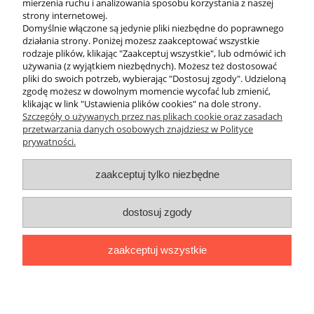
mierzenia ruchu i analizowania sposobu korzystania z naszej
zaprojektowany tak, aby wytrzymać ciśnienie robocze do 300 bar i
strony internetowej.
ciśnienia niszczące znacznie przekraczające normy. Bez względu na
Domyślnie włączone są jedynie pliki niezbędne do poprawnego
to, czy składasz zestaw sidemount i potrzebujesz krótkiego wężyka
działania strony. Poniżej możesz zaakceptować wszystkie
15 cm, czy konfigurujesz klasyczny zestaw z manometrem na
rodzaje plików, klikając "Zaakceptuj wszystkie", lub odmówić ich
długim wężu, produkty z Divepl.pl zagwarantują Ci szczelność i
używania (z wyjątkiem niezbędnych). Możesz też dostosować
pewność odczytu podczas każdego zanurzenia.
pliki do swoich potrzeb, wybierając "Dostosuj zgody". Udzieloną
Zapraszamy do przejrzenia pełnej listy produktów i wyboru węża,
zgodę możesz w dowolnym momencie wycofać lub zmienić,
który najlepiej sprawdzi się w Twoim systemie nurkowym!
klikając w link "Ustawienia plików cookies" na dole strony.
Szczegóły o używanych przez nas plikach cookie oraz zasadach
przetwarzania danych osobowych znajdziesz w Polityce
prywatności.
O nas
zaakceptuj tylko niezbędne
Obsługa klienta
dostosuj zgody
Pomoc
zaakceptuj wszystkie
Moje konto
pokaż pełną wersję strony