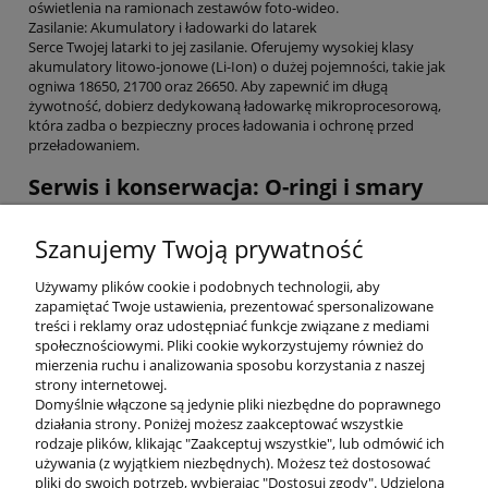
oświetlenia na ramionach zestawów foto-wideo.
Zasilanie: Akumulatory i ładowarki do latarek
Serce Twojej latarki to jej zasilanie. Oferujemy wysokiej klasy
akumulatory litowo-jonowe (Li-Ion) o dużej pojemności, takie jak
ogniwa 18650, 21700 oraz 26650. Aby zapewnić im długą
żywotność, dobierz dedykowaną ładowarkę mikroprocesorową,
która zadba o bezpieczny proces ładowania i ochronę przed
przeładowaniem.
Serwis i konserwacja: O-ringi i smary
Nawet najlepsza latarka nurkowa wymaga opieki. Regularna
Szanujemy Twoją prywatność
wymiana o-ringów oraz stosowanie smaru silikonowego to jedyny
sposób, aby uniknąć zalania elektroniki. W tej sekcji znajdziesz
Używamy plików cookie i podobnych technologii, aby
zestawy naprawcze i uszczelki dopasowane do konkretnych
zapamiętać Twoje ustawienia, prezentować spersonalizowane
modeli latarek, a także smycze i karabińczyki, które zabezpieczą
treści i reklamy oraz udostępniać funkcje związane z mediami
Twój sprzęt przed zgubieniem w toni.
społecznościowymi. Pliki cookie wykorzystujemy również do
Dlaczego DivePL?
mierzenia ruchu i analizowania sposobu korzystania z naszej
strony internetowej.
Domyślnie włączone są jedynie pliki niezbędne do poprawnego
Jako specjaliści od sprzętu nurkowego, dobieramy akcesoria, które
działania strony. Poniżej możesz zaakceptować wszystkie
sami testujemy. Potrzebujesz pomocy w dopasowaniu
rodzaje plików, klikając "Zaakceptuj wszystkie", lub odmówić ich
akumulatora do swojej latarki? A może nie wiesz, który uchwyt
używania (z wyjątkiem niezbędnych). Możesz też dostosować
Goodmana będzie najwygodniejszy do Twoich rękawic? Skontaktuj
pliki do swoich potrzeb, wybierając "Dostosuj zgody". Udzieloną