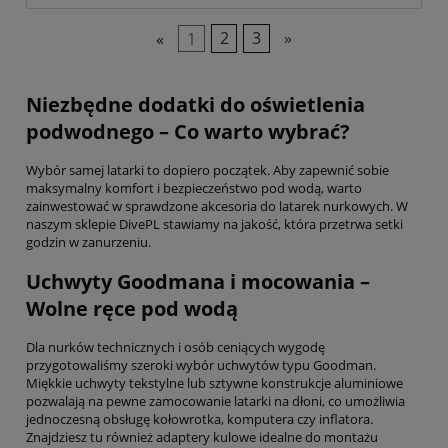
«
1
2
3
»
Niezbędne dodatki do oświetlenia
podwodnego – Co warto wybrać?
Wybór samej latarki to dopiero początek. Aby zapewnić sobie
maksymalny komfort i bezpieczeństwo pod wodą, warto
zainwestować w sprawdzone akcesoria do latarek nurkowych. W
naszym sklepie DivePL stawiamy na jakość, która przetrwa setki
godzin w zanurzeniu.
Uchwyty Goodmana i mocowania –
Wolne ręce pod wodą
Dla nurków technicznych i osób ceniących wygodę
przygotowaliśmy szeroki wybór uchwytów typu Goodman.
Miękkie uchwyty tekstylne lub sztywne konstrukcje aluminiowe
pozwalają na pewne zamocowanie latarki na dłoni, co umożliwia
jednoczesną obsługę kołowrotka, komputera czy inflatora.
Znajdziesz tu również adaptery kulowe idealne do montażu