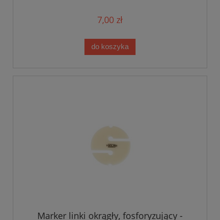
7,00 zł
do koszyka
Marker linki okrągły, fosforyzujący -