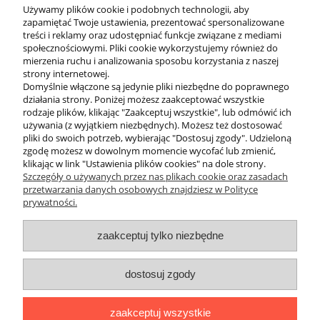
skrzyń transportowych.
Używamy plików cookie i podobnych technologii, aby
zapamiętać Twoje ustawienia, prezentować spersonalizowane
Naklejki odblaskowe
– zwiększające Twoją widoczność
treści i reklamy oraz udostępniać funkcje związane z mediami
podczas nurkowań nocnych.
społecznościowymi. Pliki cookie wykorzystujemy również do
mierzenia ruchu i analizowania sposobu korzystania z naszej
Wybierając akcesoria w
sklepie
strony internetowej.
nurkowym Divepl.pl
Domyślnie włączone są jedynie pliki niezbędne do poprawnego
działania strony. Poniżej możesz zaakceptować wszystkie
rodzaje plików, klikając "Zaakceptuj wszystkie", lub odmówić ich
używania (z wyjątkiem niezbędnych). Możesz też dostosować
Masz pewność, że otrzymujesz produkty sprawdzone przez
pliki do swoich potrzeb, wybierając "Dostosuj zgody". Udzieloną
nurków dla nurków. Dbamy o to, aby nasze markery i naklejki
zgodę możesz w dowolnym momencie wycofać lub zmienić,
cechowały się najwyższą przyczepnością i trwałością, co jest
klikając w link "Ustawienia plików cookies" na dole strony.
kluczowe w wymagającym środowisku wodnym.
Szczegóły o używanych przez nas plikach cookie oraz zasadach
przetwarzania danych osobowych znajdziesz w Polityce
prywatności.
O nas
zaakceptuj tylko niezbędne
Obsługa klienta
dostosuj zgody
Pomoc
zaakceptuj wszystkie