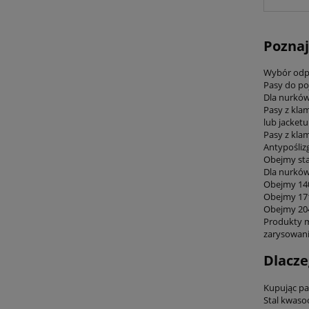
Poznaj
Wybór odpo
Pasy do poj
Dla nurków
Pasy z kla
lub jacketu
Pasy z kla
Antypośliz
Obejmy sta
Dla nurków
Obejmy 140
Obejmy 171
Obejmy 204
Produkty ma
zarysowan
Dlacze
Kupując pa
Stal kwaso