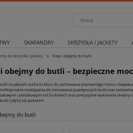
TWY
SKAFANDRY
SKRZYDŁA I JACKETY
»
y do skrzydła i jackety
Pasy i obejmy do butli
 i obejmy do butli – bezpieczne m
butli na plecach nurka to klucz do zachowania poprawnego trymu i bezpiecze
 profesjonalne rozwiązania do mocowania pojedynczych butli oraz zestawó
talowymi i plastikowymi od Scubatech oraz precyzyjnie wykonane obejmy st
butli z płytą lub jacketem.
obejmy do butli