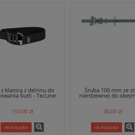
 z klamrą z delrinu do
Śruba 100 mm ze st
wania butli - TecLine
nierdzewnej do obej
mm
110,00 zł
30,00 zł
do koszyka
do koszyka