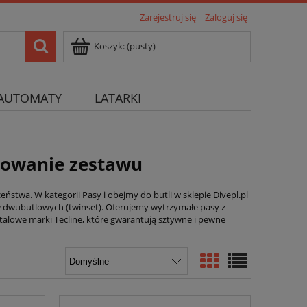
Zarejestruj się
Zaloguj się
Koszyk:
(pusty)
AUTOMATY
LATARKI
ocowanie zestawu
ństwa. W kategorii Pasy i obejmy do butli w sklepie Divepl.pl
w dwubutlowych (twinset). Oferujemy wytrzymałe pasy z
alowe marki Tecline, które gwarantują sztywne i pewne