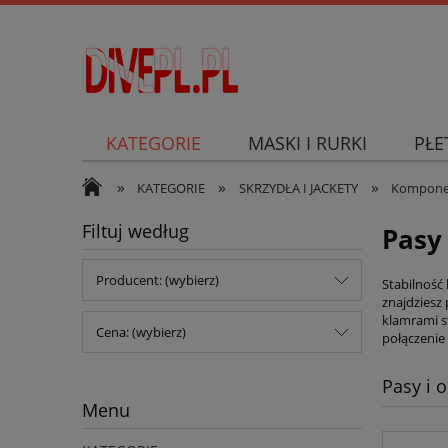
KATEGORIE
MASKI I RURKI
PŁE
»
»
»
SKUTER PODWODNY
KATEGORIE
SKRZYDŁA I JACKETY
Komponent
Filtuj według
Pasy
Producent: (wybierz)
Stabilność 
znajdziesz
klamrami s
Cena: (wybierz)
połączenie 
Pasy i 
Menu