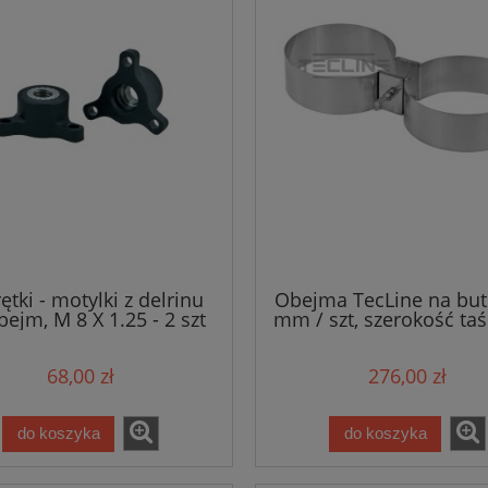
ętki - motylki z delrinu
Obejma TecLine na but
bejm, M 8 X 1.25 - 2 szt
mm / szt, szerokość ta
mm, szer. rozstaw,
manifoldu 171m
68,00 zł
276,00 zł
do koszyka
do koszyka