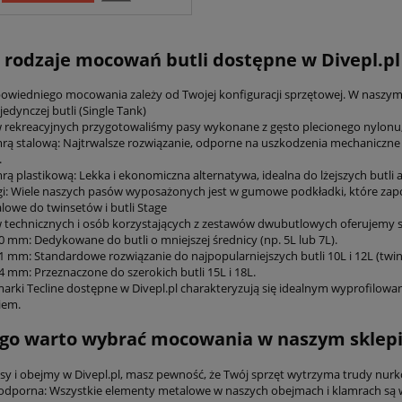
 rodzaje mocowań butli dostępne w Divepl.pl
wiedniego mocowania zależy od Twojej konfiguracji sprzętowej. W naszy
edynczej butli (Single Tank)
 rekreacyjnych przygotowaliśmy pasy wykonane z gęsto plecionego nylonu,
mrą stalową: Najtrwalsze rozwiązanie, odporne na uszkodzenia mechaniczne i
.
mrą plastikową: Lekka i ekonomiczna alternatywa, idealna do lżejszych butl
gi: Wiele naszych pasów wyposażonych jest w gumowe podkładki, które zapo
lowe do twinsetów i butli Stage
 technicznych i osób korzystających z zestawów dwubutlowych oferujemy s
 mm: Dedykowane do butli o mniejszej średnicy (np. 5L lub 7L).
 mm: Standardowe rozwiązanie do najpopularniejszych butli 10L i 12L (twin
 mm: Przeznaczone do szerokich butli 15L i 18L.
rki Tecline dostępne w Divepl.pl charakteryzują się idealnym wyprofilowani
iem.
go warto wybrać mocowania w naszym sklep
sy i obejmy w Divepl.pl, masz pewność, że Twój sprzęt wytrzyma trudy nu
odporna: Wszystkie elementy metalowe w naszych obejmach i klamrach są wyk