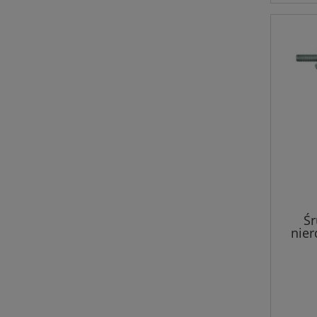
Śr
nier