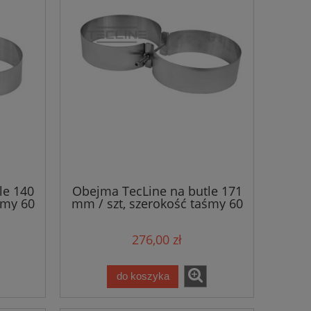
le 140
Obejma TecLine na butle 171
śmy 60
mm / szt, szerokość taśmy 60
 do
mm
m
276,00 zł
do koszyka