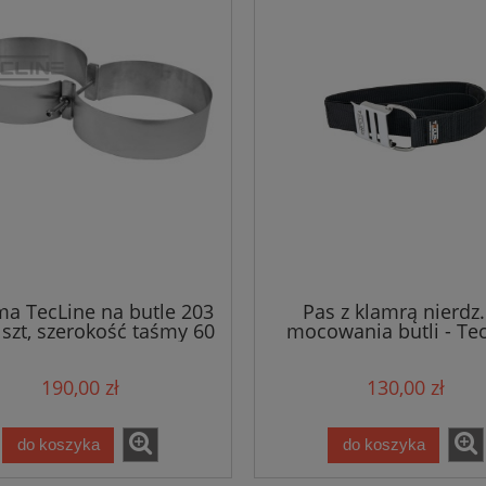
a TecLine na butle 203
Pas z klamrą nierdz
szt, szerokość taśmy 60
mocowania butli - Te
mm
190,00 zł
130,00 zł
do koszyka
do koszyka