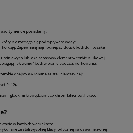
m asortymencie posiadamy:
 który nie rozciąga się pod wpływem wody:
 korozję. Zapewniają najmocniejszy docisk butli do noszaka
i aluminiowych lub jako zapasowy element w torbie nurkowej.
biegają "pływaniu" butli w pionie podczas nurkowania.
zerokie obejmy wykonane ze stali nierdzewnej:
set 2x12).
em i gładkimi krawędziami, co chroni lakier butli przed
ie?
rkowania w każdych warunkach:
onane ze stali wysokiej klasy, odpornej na działanie słonej