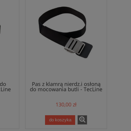
.do
Pas z klamrą nierdz.i osłoną
cLine
do mocowania butli - TecLine
130,00 zł
do koszyka