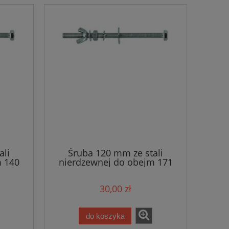
ali
Śruba 120 mm ze stali
m 140
nierdzewnej do obejm 171
mm
30,00 zł
do koszyka