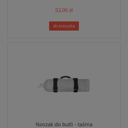
53,00 zł
do koszyka
Noszak do butli - taśma