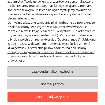
zapamiętać Twoje ustawienia, prezentować spersonalizowane
sprawdzonych producentów i pasują do standardowych butli
treści i reklamy oraz udostępniać funkcje związane z mediami
stalowych i aluminiowych dostępnych na rynku. Dbamy o to, by
społecznościowymi. Pliki cookie wykorzystujemy również do
każdy element charakteryzował się solidnym wykonaniem i
mierzenia ruchu i analizowania sposobu korzystania z naszej
odpornością na warunki panujące w środowisku wodnym.
strony internetowej.
Niezależnie od tego, czy potrzebujesz prostej zaślepki na zawór,
Domyślnie włączone są jedynie pliki niezbędne do poprawnego
czy kompletnego uchwytu transportowego, w sklepie nurkowym
działania strony. Poniżej możesz zaakceptować wszystkie
Divepl.pl znajdziesz produkt, który spełni Twoje oczekiwania.
rodzaje plików, klikając "Zaakceptuj wszystkie", lub odmówić ich
używania (z wyjątkiem niezbędnych). Możesz też dostosować
Zadbaj o swój sprzęt – postaw na
pliki do swoich potrzeb, wybierając "Dostosuj zgody". Udzieloną
akcesoria z Divepl.pl!
zgodę możesz w dowolnym momencie wycofać lub zmienić,
klikając w link "Ustawienia plików cookies" na dole strony.
Szczegóły o używanych przez nas plikach cookie oraz zasadach
przetwarzania danych osobowych znajdziesz w Polityce
prywatności.
O nas
zaakceptuj tylko niezbędne
Obsługa klienta
dostosuj zgody
Pomoc
zaakceptuj wszystkie
Moje konto