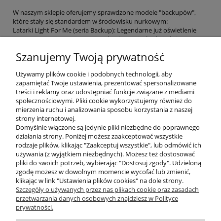
W naszym sklepie oferujemy sprawdzone modele "backupów",
które stały się standardem w środowisku nurkowym:
Latarki Light For Me (seria Backup): Legendarne już oświetlenie
zapasowe, cenione za potężną, skupioną wiązkę światła i pancerną
konstrukcję.
Szanujemy Twoją prywatność
Kompaktowe latarki Tecline (seria US): Małe, poręczne latarki LED,
które idealnie układają się wzdłuż pasów naramiennych płyty,
Używamy plików cookie i podobnych technologii, aby
gotowe do natychmiastowego użycia.
zapamiętać Twoje ustawienia, prezentować spersonalizowane
treści i reklamy oraz udostępniać funkcje związane z mediami
Bezpieczeństwo bez kompromisów
społecznościowymi. Pliki cookie wykorzystujemy również do
mierzenia ruchu i analizowania sposobu korzystania z naszej
strony internetowej.
Każda latarka backup w naszym asortymencie posiada
Domyślnie włączone są jedynie pliki niezbędne do poprawnego
wielostopniowe uszczelnienie i jest testowana pod kątem pracy w
działania strony. Poniżej możesz zaakceptować wszystkie
niskich temperaturach oraz pod wysokim ciśnieniem. Wybierając
rodzaje plików, klikając "Zaakceptuj wszystkie", lub odmówić ich
oświetlenie zapasowe w Divepl.pl, masz pewność, że w sytuacji
używania (z wyjątkiem niezbędnych). Możesz też dostosować
awaryjnej nie zostaniesz w ciemności.
pliki do swoich potrzeb, wybierając "Dostosuj zgody". Udzieloną
Dopełnij swoją konfigurację sprzętową. Wybierz niezawodną
zgodę możesz w dowolnym momencie wycofać lub zmienić,
latarkę backup w Divepl.pl i nurkuj z pełnym spokojem!
klikając w link "Ustawienia plików cookies" na dole strony.
Szczegóły o używanych przez nas plikach cookie oraz zasadach
przetwarzania danych osobowych znajdziesz w Polityce
prywatności.
O nas