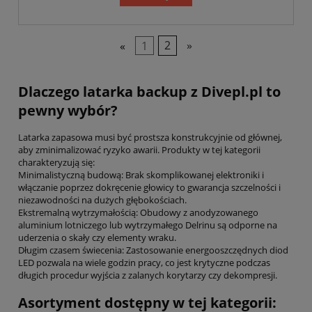
«
1
2
»
Dlaczego latarka backup z Divepl.pl to
pewny wybór?
Latarka zapasowa musi być prostsza konstrukcyjnie od głównej,
aby zminimalizować ryzyko awarii. Produkty w tej kategorii
charakteryzują się:
Minimalistyczną budową: Brak skomplikowanej elektroniki i
włączanie poprzez dokręcenie głowicy to gwarancja szczelności i
niezawodności na dużych głębokościach.
Ekstremalną wytrzymałością: Obudowy z anodyzowanego
aluminium lotniczego lub wytrzymałego Delrinu są odporne na
uderzenia o skały czy elementy wraku.
Długim czasem świecenia: Zastosowanie energooszczędnych diod
LED pozwala na wiele godzin pracy, co jest krytyczne podczas
długich procedur wyjścia z zalanych korytarzy czy dekompresji.
Asortyment dostępny w tej kategorii: