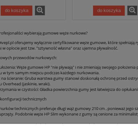
do koszyka
do koszyka
rofesjonaliści wybierają gumowe węże nurkowe?
Divepl.pl oferujemy wyłącznie certyfikowane węże gumowe, które spełniają
 w oplocie jest tzw. "sztywność własna" oraz ujemna pływalność.
mowych przewodów nurkowych:
 ułożenia: Węże gumowe HP "nie pływają" i nie zmieniają swojego położeni
 w tym samym miejscu podczas każdego nurkowania.
na ścieranie: Gruba warstwa gumy stanowi doskonałą ochronę przed ostrym
 Overhead (jaskinie, wraki).
rzymania w czystości: Gładka powierzchnia gumy jest łatwiejsza do opłukani
 konfiguracji technicznych
nurków technicznych preferuje długi wąż gumowy 210 cm , ponieważ jego sz
y uprzęży. Podobnie węże HP Slim wykonane z gumy są cenione za minimalisty
że gumowe z Divepl.pl, aby cieszyć się sprzętem, który przetrwa lata inten
 długości i typów złączy!