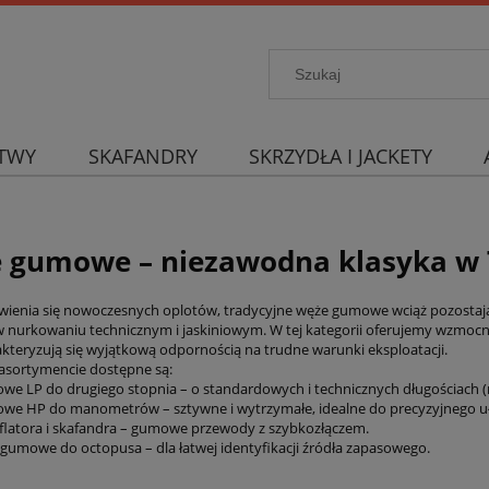
TWY
SKAFANDRY
SKRZYDŁA I JACKETY
 gumowe – niezawodna klasyka w
ienia się nowoczesnych oplotów, tradycyjne węże gumowe wciąż pozostają
w nurkowaniu technicznym i jaskiniowym. W tej kategorii oferujemy wzmocn
akteryzują się wyjątkową odpornością na trudne warunki eksploatacji.
sortymencie dostępne są:
e LP do drugiego stopnia – o standardowych i technicznych długościach (
e HP do manometrów – sztywne i wytrzymałe, idealne do precyzyjnego uł
flatora i skafandra – gumowe przewody z szybkozłączem.
 gumowe do octopusa – dla łatwej identyfikacji źródła zapasowego.