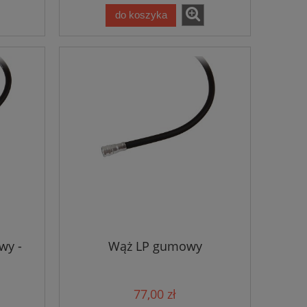
do koszyka
wy -
Wąż LP gumowy
77,00 zł