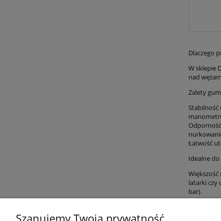
Dlaczego p
W sklepie 
nad wężami
Zalety gu
Stabilność
manometru
Odporność 
nurkowaniu
Łatwość ut
Idealne do
Większość 
latarki cz
bar).
Wybierz wę
dostępnych
Szanujemy Twoją prywatność