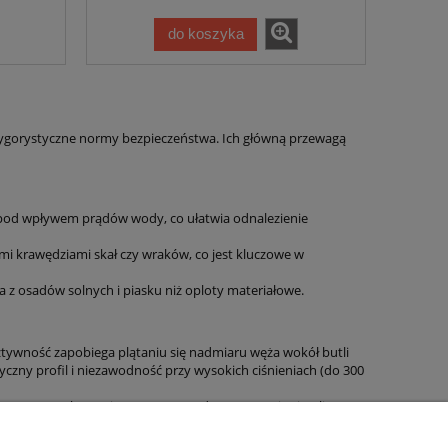
do koszyka
 rygorystyczne normy bezpieczeństwa. Ich główną przewagą
a pod wpływem prądów wody, co ułatwia odnalezienie
i krawędziami skał czy wraków, co jest kluczowe w
a z osadów solnych i piasku niż oploty materiałowe.
tywność zapobiega plątaniu się nadmiaru węża wokół butli
czny profil i niezawodność przy wysokich ciśnieniach (do 300
sywnego użytkowania. Zapraszamy do zapoznania się z listą