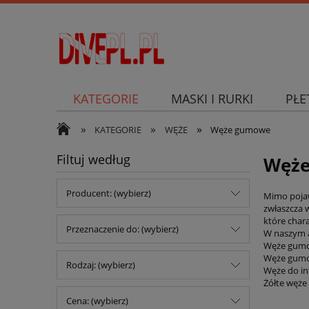
KATEGORIE
MASKI I RURKI
PŁE
»
»
»
SKUTER PODWODNY
KATEGORIE
WĘŻE
Węże gumowe
Filtuj według
Węże
Producent: (wybierz)
Mimo pojaw
zwłaszcza 
które char
Przeznaczenie do: (wybierz)
W naszym a
Węże gumow
Węże gumow
Rodzaj: (wybierz)
Węże do in
Żółte węże
Cena: (wybierz)