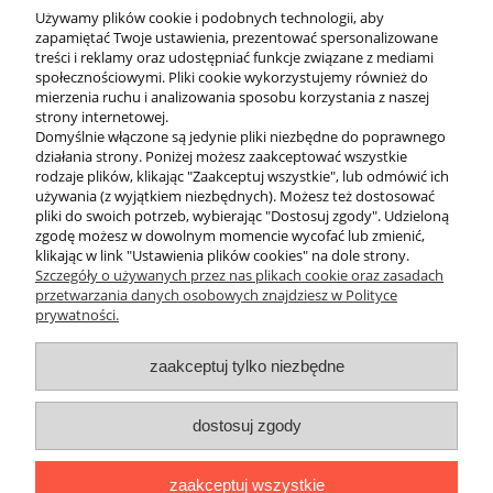
Używamy plików cookie i podobnych technologii, aby
Wybierając maskę z jedną szybą, zwróć uwagę na jakość
zapamiętać Twoje ustawienia, prezentować spersonalizowane
zastosowanego silikonu. W ofercie sklepu nurkowego Divepl.pl
treści i reklamy oraz udostępniać funkcje związane z mediami
znajdziesz modele wykonane z ultra-miękkiego silikonu premium,
społecznościowymi. Pliki cookie wykorzystujemy również do
który gwarantuje idealne przyleganie do twarzy, nawet przy
mierzenia ruchu i analizowania sposobu korzystania z naszej
większym zaroście.
strony internetowej.
Oferujemy produkty od liderów rynku, takich jak Scubapro,
Domyślnie włączone są jedynie pliki niezbędne do poprawnego
Oceanic, Nowiteam czy Tecline. Wiele z nich posiada powłoki
działania strony. Poniżej możesz zaakceptować wszystkie
antyrefleksyjne (Anti-Reflective Control) oraz szkła typu Optical
rodzaje plików, klikając "Zaakceptuj wszystkie", lub odmówić ich
Glass, które poprawiają kontrast i nasycenie barw pod wodą.
używania (z wyjątkiem niezbędnych). Możesz też dostosować
Niezależnie od tego, czy szukasz maski do rekreacyjnego
pliki do swoich potrzeb, wybierając "Dostosuj zgody". Udzieloną
nurkowania w ciepłych krajach, czy solidnego sprzętu na polskie
zgodę możesz w dowolnym momencie wycofać lub zmienić,
wody, nasze maski jednoszybowe spełnią Twoje oczekiwania.
klikając w link "Ustawienia plików cookies" na dole strony.
Szczegóły o używanych przez nas plikach cookie oraz zasadach
przetwarzania danych osobowych znajdziesz w Polityce
prywatności.
O nas
zaakceptuj tylko niezbędne
Obsługa klienta
dostosuj zgody
Pomoc
zaakceptuj wszystkie